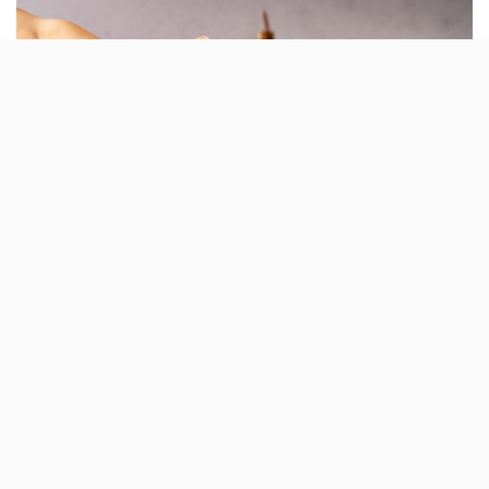
A tradição do Continente de lançar uma série
de sabores de Bolas com Creme mantém-se
este Verão, com a grande novidade a ser um
recheio que se tornou viral.
O Chocolate do Dubai já foi perfume, tarte,
licor
,
boba