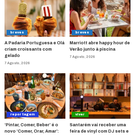
breves
breves
A Padaria Portuguesa e Olá
Marriott abre happy hour de
criam croissants com
Verão junto à piscina
gelado
7 Agosto, 2026
7 Agosto, 2026
reportagem
viver
‘Pintar, Comer, Beber’ é o
Santarém vai receber uma
novo ‘Comer, Orar, Amar’:
feira de vinyl com DJ sets e