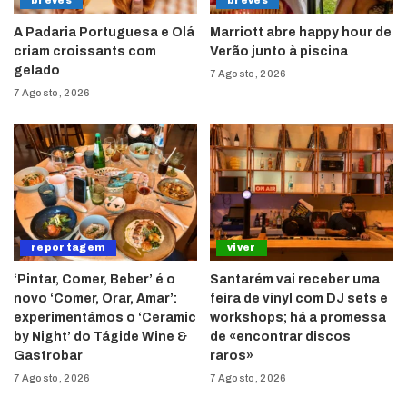
breves
breves
A Padaria Portuguesa e Olá
Marriott abre happy hour de
criam croissants com
Verão junto à piscina
gelado
7 Agosto, 2026
7 Agosto, 2026
reportagem
viver
‘Pintar, Comer, Beber’ é o
Santarém vai receber uma
novo ‘Comer, Orar, Amar’:
feira de vinyl com DJ sets e
experimentámos o ‘Ceramic
workshops; há a promessa
by Night’ do Tágide Wine &
de «encontrar discos
Gastrobar
raros»
7 Agosto, 2026
7 Agosto, 2026