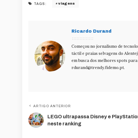
viagens
TAGS:
Ricardo Durand
Começou no jornalismo de tecnolog
táctil e praias selvagens do Alente
em busca dos melhores spots para f
rdurand@trendy.fidemo.pt
.
ARTIGO ANTERIOR
LEGO ultrapassa Disney e PlayStatio
neste ranking