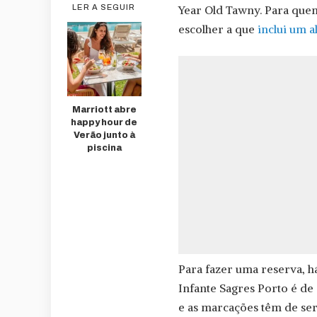
Year Old Tawny. Para que
LER A SEGUIR
escolher a que
inclui um 
Marriott abre
happy hour de
Verão junto à
piscina
Para fazer uma reserva, h
Infante Sagres Porto é de
e as marcações têm de ser 