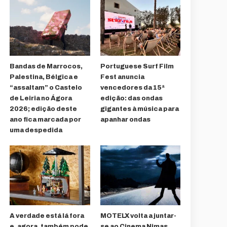
Bandas de Marrocos,
Portuguese Surf Film
Palestina, Bélgica e
Fest anuncia
“assaltam” o Castelo
vencedores da 15ª
de Leiria no Ágora
edição: das ondas
2026; edição deste
gigantes à música para
ano fica marcada por
apanhar ondas
uma despedida
A verdade está lá fora
MOTELX volta a juntar-
e, agora, também pode
se ao Cinema Nimas