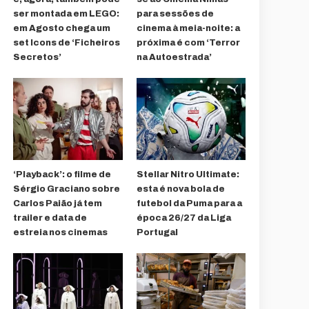
ser montada em LEGO:
para sessões de
em Agosto chega um
cinema à meia-noite: a
set Icons de ‘Ficheiros
próxima é com ‘Terror
Secretos’
na Autoestrada’
‘Playback’: o filme de
Stellar Nitro Ultimate:
Sérgio Graciano sobre
esta é nova bola de
Carlos Paião já tem
futebol da Puma para a
trailer e data de
época 26/27 da Liga
estreia nos cinemas
Portugal