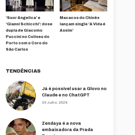
‘Suor Angelica’ e
Macacos do Chinês
‘Gianni Schicchi’: dose
lançam single ‘A Vida é
dupla de Giacomo
Assim’
Puccini no Coliseu do
Porto com o Coro do
São Carlos
TENDÊNCIAS
Já é possível usar a Glovo no
Claude e no ChatGPT
30 Julho, 2026
Zendaya é a nova
embaixadora da Prada