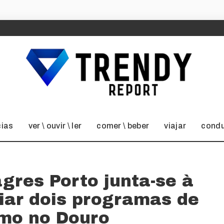
cias
ver \ ouvir \ ler
comer \ beber
viajar
condu
gres Porto junta-se à
iar dois programas de
smo no Douro