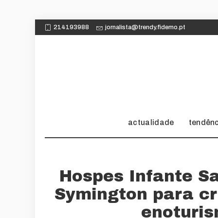
214193988
jornalista@trendy.fidemo.pt
actualidade
tendên
Hospes Infante Sa
Symington para cr
enoturi