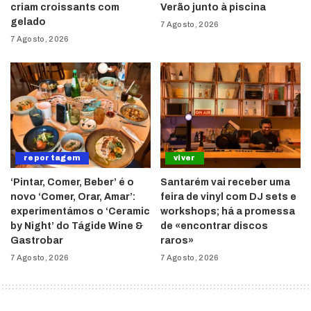
criam croissants com
Verão junto à piscina
gelado
7 Agosto, 2026
7 Agosto, 2026
reportagem
viver
‘Pintar, Comer, Beber’ é o
Santarém vai receber uma
novo ‘Comer, Orar, Amar’:
feira de vinyl com DJ sets e
experimentámos o ‘Ceramic
workshops; há a promessa
by Night’ do Tágide Wine &
de «encontrar discos
Gastrobar
raros»
7 Agosto, 2026
7 Agosto, 2026