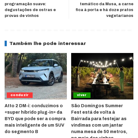
programação suave:
temático da Musa, a carne
degustações de ostras e
fica à porta e há doze pratos
provas de vinhos
vegetarianos
Também lhe pode interessar
conduzir
viver
Atto 2 DM-i: conduzimos o
São Domingos Summer
«super híbrido plug-in» da
Fest está de volta à
BYD que pode ser a compra
Bairrada para festejar as
mais inteligente de um SUV
vindimas com um jantar
do segmento B
numa mesa de 50 metros,