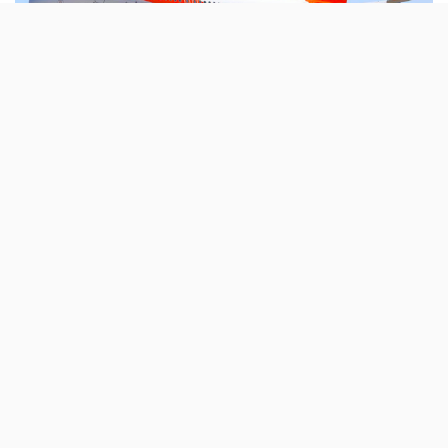
A
companhia aérea low-cost
easyJet anunciou «mais de
duzentos mil voos» para a temporada de Inverno
2025/26, entre 15 de Dezembro e 22 de Março. Ao todo,
são quase 39 milhões de lugares em «toda a rede» de
rotas desta empresa.
Destes, há uma pequena parte que têm Portugal como
destino ou ponto de partida: são dez mil voos, o que
corresponde a dois milhões de lugares. A easyJet
lembra que esta é uma boa oportunidade para «visitar
família e amigos no
Natal
» ou fazer «férias na neve».