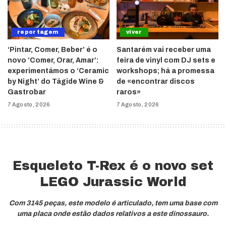
reportagem
viver
‘Pintar, Comer, Beber’ é o
Santarém vai receber uma
novo ‘Comer, Orar, Amar’:
feira de vinyl com DJ sets e
experimentámos o ‘Ceramic
workshops; há a promessa
by Night’ do Tágide Wine &
de «encontrar discos
Gastrobar
raros»
7 Agosto, 2026
7 Agosto, 2026
Esqueleto T-Rex é o novo set
LEGO Jurassic World
Com 3145 peças, este modelo é articulado, tem uma base com
uma placa onde estão dados relativos a este dinossauro.