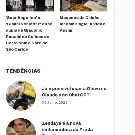
‘Suor Angelica’ e
Macacos do Chinês
‘Gianni Schicchi’: dose
lançam single ‘A Vida é
dupla de Giacomo
Assim’
Puccini no Coliseu do
Porto com o Coro do
São Carlos
TENDÊNCIAS
Já é possível usar a Glovo no
Claude e no ChatGPT
30 Julho, 2026
Zendaya é a nova
embaixadora da Prada