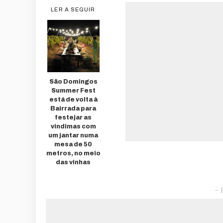
LER A SEGUIR
São Domingos
Summer Fest
está de volta à
Bairrada para
festejar as
vindimas com
um jantar numa
mesa de 50
metros, no meio
das vinhas
– 