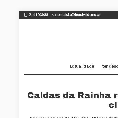
214193988
jornalista@trendy.fidemo.pt
actualidade
tendên
Caldas da Rainha r
c