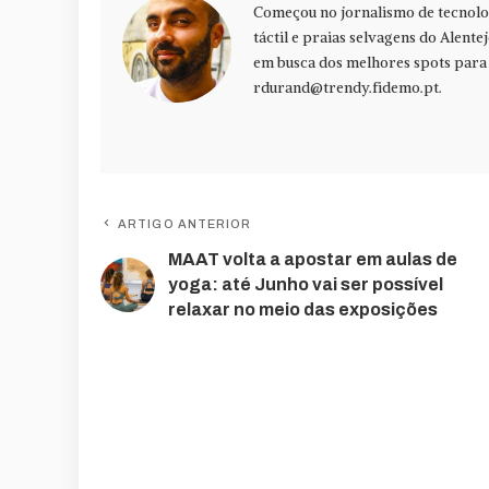
Começou no jornalismo de tecnolog
táctil e praias selvagens do Alente
em busca dos melhores spots para f
rdurand@trendy.fidemo.pt
.
ARTIGO ANTERIOR
MAAT volta a apostar em aulas de
yoga: até Junho vai ser possível
relaxar no meio das exposições