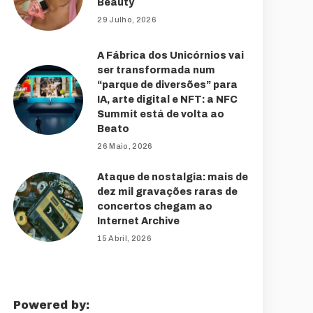
Beauty
29 Julho, 2026
A Fábrica dos Unicórnios vai
ser transformada num
“parque de diversões” para
IA, arte digital e NFT: a NFC
Summit está de volta ao
Beato
26 Maio, 2026
Ataque de nostalgia: mais de
dez mil gravações raras de
concertos chegam ao
Internet Archive
15 Abril, 2026
Powered by: