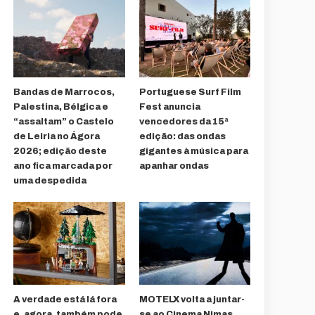
Bandas de Marrocos,
Portuguese Surf Film
Palestina, Bélgica e
Fest anuncia
“assaltam” o Castelo
vencedores da 15ª
de Leiria no Ágora
edição: das ondas
2026; edição deste
gigantes à música para
ano fica marcada por
apanhar ondas
uma despedida
A verdade está lá fora
MOTELX volta a juntar-
e, agora, também pode
se ao Cinema Nimas