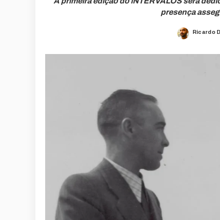
A primeira edição do iNTERVALOS será dedica
presença asseg
Ricardo 
Posted
by