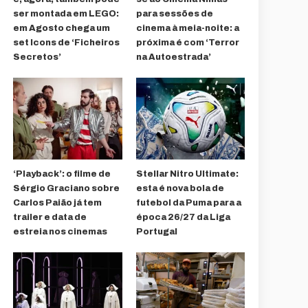
ser montada em LEGO:
para sessões de
em Agosto chega um
cinema à meia-noite: a
set Icons de ‘Ficheiros
próxima é com ‘Terror
Secretos’
na Autoestrada’
‘Playback’: o filme de
Stellar Nitro Ultimate:
Sérgio Graciano sobre
esta é nova bola de
Carlos Paião já tem
futebol da Puma para a
trailer e data de
época 26/27 da Liga
estreia nos cinemas
Portugal