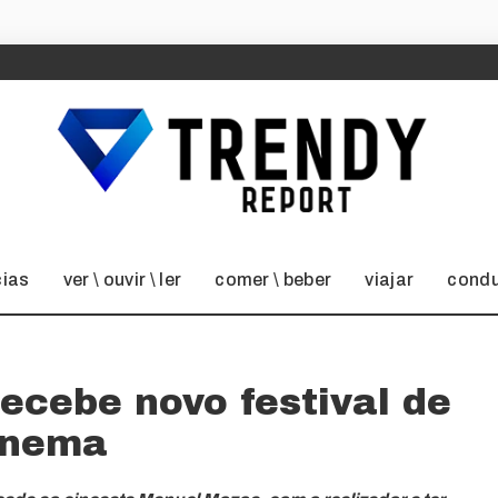
cias
ver \ ouvir \ ler
comer \ beber
viajar
condu
ecebe novo festival de
inema