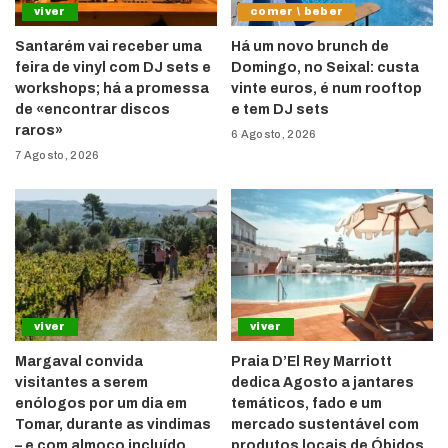
viver
comer \ beber
Santarém vai receber uma
Há um novo brunch de
feira de vinyl com DJ sets e
Domingo, no Seixal: custa
workshops; há a promessa
vinte euros, é num rooftop
de «encontrar discos
e tem DJ sets
raros»
6 Agosto, 2026
7 Agosto, 2026
viver
viver
Margaval convida
Praia D’El Rey Marriott
visitantes a serem
dedica Agosto a jantares
enólogos por um dia em
temáticos, fado e um
Tomar, durante as vindimas
mercado sustentável com
– e com almoço incluído
produtos locais de Óbidos