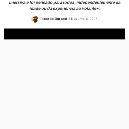
imersiva e foi pensado para todos, independentemente da
idade ou da experiência ao volante».
Ricardo Durand
6 Dezembro, 2024
Posted
by
Os trinta anos da PlayStation estão a ser
comemorados com várias iniciativas e, hoje,
fica disponível mais uma “prenda” para os
fãs destas consolas.