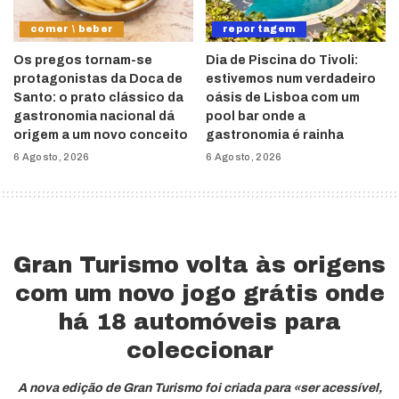
comer \ beber
reportagem
Os pregos tornam-se
Dia de Piscina do Tivoli:
protagonistas da Doca de
estivemos num verdadeiro
Santo: o prato clássico da
oásis de Lisboa com um
gastronomia nacional dá
pool bar onde a
origem a um novo conceito
gastronomia é rainha
6 Agosto, 2026
6 Agosto, 2026
Gran Turismo volta às origens
com um novo jogo grátis onde
há 18 automóveis para
coleccionar
A nova edição de Gran Turismo foi criada para «ser acessível,