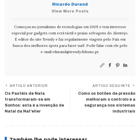
Ricardo Durand
View More Posts
Começou no jornalismo de tecnologias em 2005 e tem interesse
especial por gadgets com ecrã táctil e praias selvagens do Alentejo.
É editor do site Trendy e faz regularmente viagens pelo País em
busca dos melhores spots para fazer surf. Pode falar com ele pelo
e-mail
rdurand@trendy.fidemo.pt
.
ARTIGO ANTERIOR
ARTIGO SEGUINTE
Os Pastéis de Nata
Como os botões de pressão
transformaram-se em
melhoram o controlo e a
Sonhos: esta é a invenção de
segurança nos sistemas
Natal da Nat’elier
industriais
Também lhe pode interessar