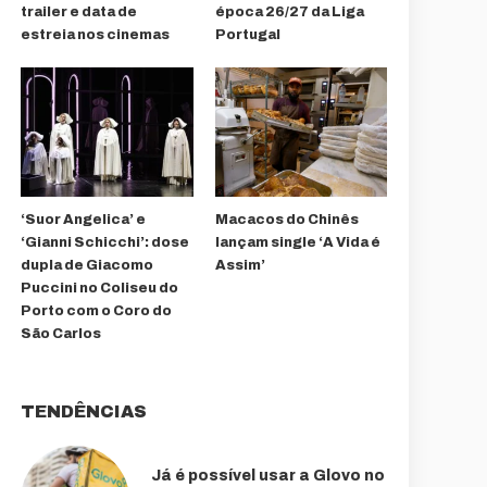
trailer e data de
época 26/27 da Liga
estreia nos cinemas
Portugal
‘Suor Angelica’ e
Macacos do Chinês
‘Gianni Schicchi’: dose
lançam single ‘A Vida é
dupla de Giacomo
Assim’
Puccini no Coliseu do
Porto com o Coro do
São Carlos
TENDÊNCIAS
Já é possível usar a Glovo no