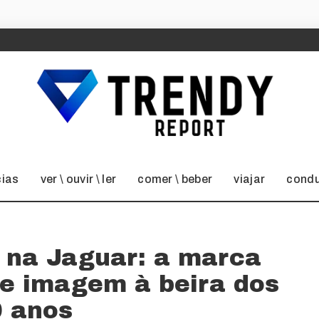
cias
ver \ ouvir \ ler
comer \ beber
viajar
condu
 na Jaguar: a marca
de imagem à beira dos
0 anos