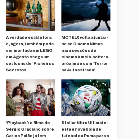
A verdade está lá fora
MOTELX volta a juntar-
e, agora, também pode
se ao Cinema Nimas
ser montada em LEGO:
para sessões de
em Agosto chega um
cinema à meia-noite: a
set Icons de ‘Ficheiros
próxima é com ‘Terror
Secretos’
na Autoestrada’
‘Playback’: o filme de
Stellar Nitro Ultimate:
Sérgio Graciano sobre
esta é nova bola de
Carlos Paião já tem
futebol da Puma para a