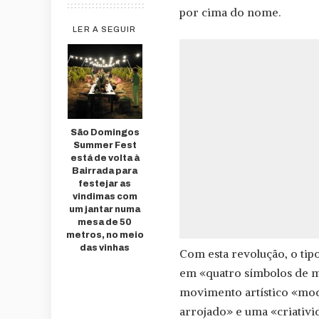
por cima do nome.
LER A SEGUIR
São Domingos
Summer Fest
está de volta à
Bairrada para
festejar as
vindimas com
um jantar numa
mesa de 50
metros, no meio
das vinhas
Com esta revolução, o tip
em «quatro símbolos de mu
movimento artístico «mod
arrojado» e uma «criativi