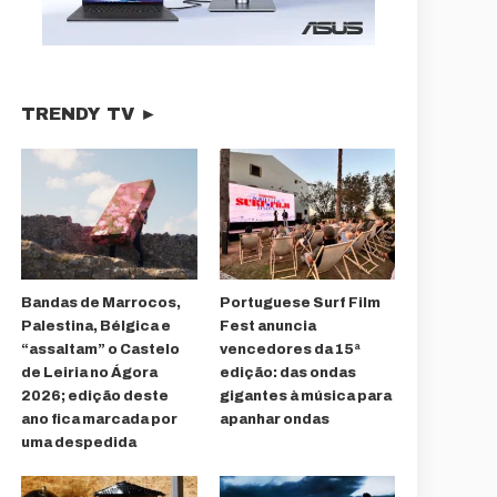
TRENDY TV ►
Bandas de Marrocos,
Portuguese Surf Film
Palestina, Bélgica e
Fest anuncia
“assaltam” o Castelo
vencedores da 15ª
de Leiria no Ágora
edição: das ondas
2026; edição deste
gigantes à música para
ano fica marcada por
apanhar ondas
uma despedida