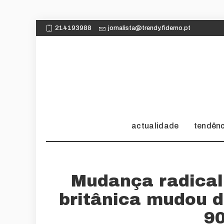
214193988
jornalista@trendy.fidemo.pt
actualidade
tendên
Mudança radical
britânica mudou 
9