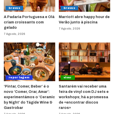
breves
breves
A Padaria Portuguesa e Olá
Marriott abre happy hour de
criam croissants com
Verão junto à piscina
gelado
7 Agosto, 2026
7 Agosto, 2026
reportagem
viver
‘Pintar, Comer, Beber’ é o
Santarém vai receber uma
novo ‘Comer, Orar, Amar’:
feira de vinyl com DJ sets e
experimentámos o ‘Ceramic
workshops; há a promessa
by Night’ do Tágide Wine &
de «encontrar discos
Gastrobar
raros»
7 Agosto, 2026
7 Agosto, 2026