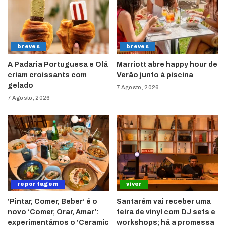
breves
breves
A Padaria Portuguesa e Olá
Marriott abre happy hour de
criam croissants com
Verão junto à piscina
gelado
7 Agosto, 2026
7 Agosto, 2026
reportagem
viver
‘Pintar, Comer, Beber’ é o
Santarém vai receber uma
novo ‘Comer, Orar, Amar’:
feira de vinyl com DJ sets e
experimentámos o ‘Ceramic
workshops; há a promessa