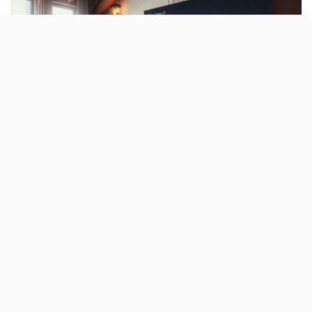
Sony e Netflix juntaram-se para criar uma
campanha que junta séries e filmes aos
jogos. A data limite para tirar partido desta
promoção é o final do mês.
Até 31 de Outubro, quem comprar uma PlayStation 5 ou
um sistema de realidade virtual PlayStation VR2 na loja
online da Sony ganha um ano de
Netflix
Premium, um