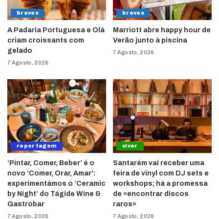
breves
breves
A Padaria Portuguesa e Olá
Marriott abre happy hour de
criam croissants com
Verão junto à piscina
gelado
7 Agosto, 2026
7 Agosto, 2026
reportagem
viver
‘Pintar, Comer, Beber’ é o
Santarém vai receber uma
novo ‘Comer, Orar, Amar’:
feira de vinyl com DJ sets e
experimentámos o ‘Ceramic
workshops; há a promessa
by Night’ do Tágide Wine &
de «encontrar discos
Gastrobar
raros»
7 Agosto, 2026
7 Agosto, 2026