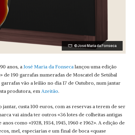
©José Maria da Fonseca
90 anos, a
José Maria da Fonseca
lançou uma edição
» de 190 garrafas numeradas de Moscatel de Setúbal
garrafas vão a leilão no dia 17 de Outubro, num jantar
esta produtora, em
Azeitão
.
no jantar, custa 100 euros, com as reservas a terem de ser
marca vai ainda ter outros «36 lotes de colheitas antigas
 anos como «1928, 1934, 1945, 1960 e 1962». A edição de
cos, mel, especiarias e um final de boca «quase