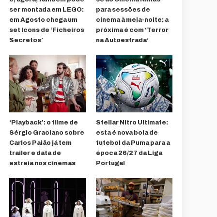
ser montada em LEGO:
para sessões de
em Agosto chega um
cinema à meia-noite: a
set Icons de ‘Ficheiros
próxima é com ‘Terror
Secretos’
na Autoestrada’
‘Playback’: o filme de
Stellar Nitro Ultimate:
Sérgio Graciano sobre
esta é nova bola de
Carlos Paião já tem
futebol da Puma para a
trailer e data de
época 26/27 da Liga
estreia nos cinemas
Portugal