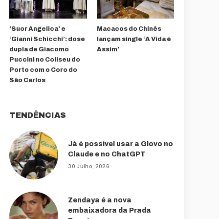
‘Suor Angelica’ e
Macacos do Chinês
‘Gianni Schicchi’: dose
lançam single ‘A Vida é
dupla de Giacomo
Assim’
Puccini no Coliseu do
Porto com o Coro do
São Carlos
TENDÊNCIAS
Já é possível usar a Glovo no
Claude e no ChatGPT
30 Julho, 2026
Zendaya é a nova
embaixadora da Prada