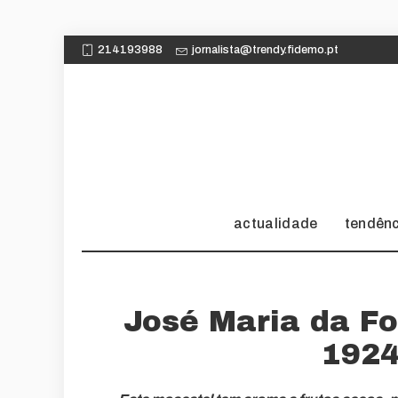
214193988
jornalista@trendy.fidemo.pt
actualidade
tendên
José Maria da F
1924