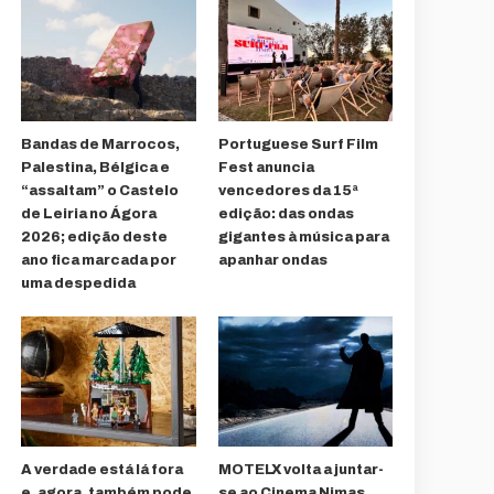
Bandas de Marrocos,
Portuguese Surf Film
Palestina, Bélgica e
Fest anuncia
“assaltam” o Castelo
vencedores da 15ª
de Leiria no Ágora
edição: das ondas
2026; edição deste
gigantes à música para
ano fica marcada por
apanhar ondas
uma despedida
A verdade está lá fora
MOTELX volta a juntar-
e, agora, também pode
se ao Cinema Nimas