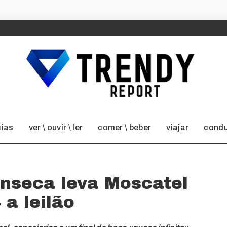
cias
ver \ ouvir \ ler
comer \ beber
viajar
condu
onseca leva Moscatel
 a leilão