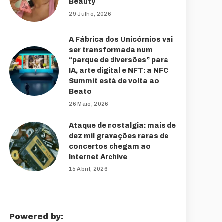
Beauty
29 Julho, 2026
A Fábrica dos Unicórnios vai
ser transformada num
“parque de diversões” para
IA, arte digital e NFT: a NFC
Summit está de volta ao
Beato
26 Maio, 2026
Ataque de nostalgia: mais de
dez mil gravações raras de
concertos chegam ao
Internet Archive
15 Abril, 2026
Powered by: