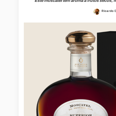
Este moscatel tem aroma a frutos secos, me
Ricardo 
Posted
by