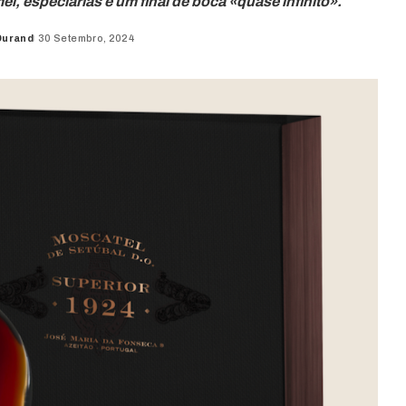
l, especiarias e um final de boca «quase infinito».
Durand
30 Setembro, 2024