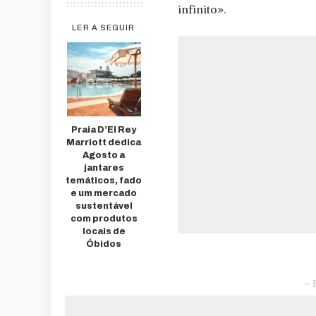
infinito».
LER A SEGUIR
Praia D’El Rey
Marriott dedica
Agosto a
jantares
temáticos, fado
e um mercado
sustentável
com produtos
locais de
Óbidos
– 