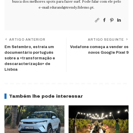
busca dos melhores spots para fazer surf. Pode falar com ele pelo
e-mail
rdurand@trendy.fidemo.pt
.
ARTIGO ANTERIOR
ARTIGO SEGUINTE
Em Setembro, estreia um
Vodafone começa a vender os
documentário português
novos Google Pixel 9
sobre a «transformação e
descaracterização» de
Lisboa
Também lhe pode interessar