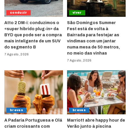
conduzir
viver
Atto 2 DM-i: conduzimos o
São Domingos Summer
«super híbrido plug-in» da
Fest está de volta à
BYD que pode ser a compra
Bairrada para festejar as
mais inteligente de um SUV
vindimas com um jantar
do segmento B
numa mesa de 50 metros,
no meio das vinhas
7 Agosto, 2026
7 Agosto, 2026
breves
breves
A Padaria Portuguesa e Olá
Marriott abre happy hour de
criam croissants com
Verão junto à piscina