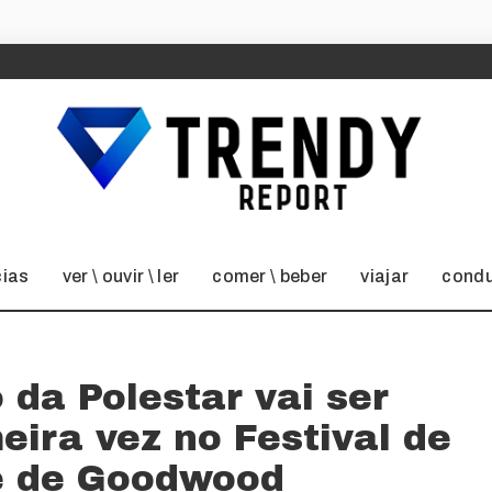
cias
ver \ ouvir \ ler
comer \ beber
viajar
condu
 da Polestar vai ser
eira vez no Festival de
e de Goodwood