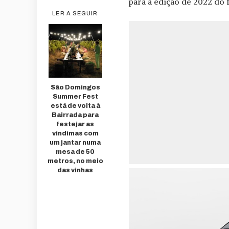
para a edição de 2022 do 
LER A SEGUIR
São Domingos
Summer Fest
está de volta à
Bairrada para
festejar as
vindimas com
um jantar numa
mesa de 50
metros, no meio
das vinhas