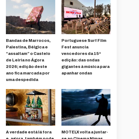
Bandas de Marrocos,
Portuguese Surf Film
Palestina, Bélgica e
Fest anuncia
“assaltam” o Castelo
vencedores da 15ª
de Leiria no Ágora
edição: das ondas
2026; edição deste
gigantes à música para
ano fica marcada por
apanhar ondas
uma despedida
A verdade está lá fora
MOTELX volta a juntar-
e, agora, também pode
se ao Cinema Nimas