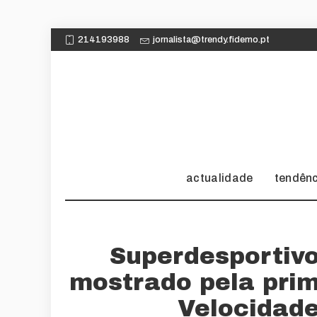
214193988
jornalista@trendy.fidemo.pt
actualidade
tendên
Superdesportivo
mostrado pela prim
Velocidad