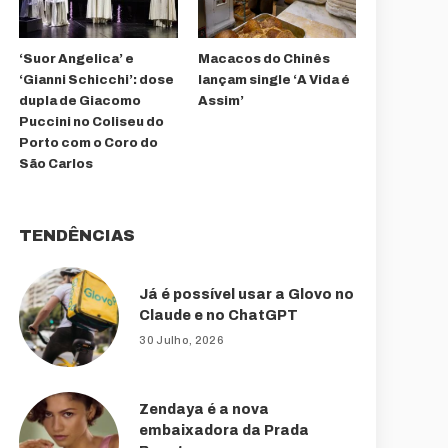
‘Suor Angelica’ e
Macacos do Chinês
‘Gianni Schicchi’: dose
lançam single ‘A Vida é
dupla de Giacomo
Assim’
Puccini no Coliseu do
Porto com o Coro do
São Carlos
TENDÊNCIAS
Já é possível usar a Glovo no
Claude e no ChatGPT
30 Julho, 2026
Zendaya é a nova
embaixadora da Prada