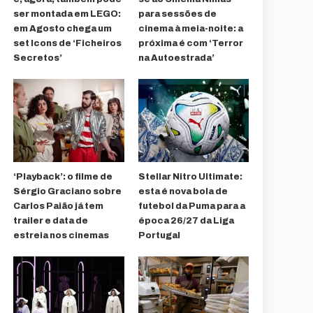
ser montada em LEGO:
para sessões de
em Agosto chega um
cinema à meia-noite: a
set Icons de ‘Ficheiros
próxima é com ‘Terror
Secretos’
na Autoestrada’
‘Playback’: o filme de
Stellar Nitro Ultimate:
Sérgio Graciano sobre
esta é nova bola de
Carlos Paião já tem
futebol da Puma para a
trailer e data de
época 26/27 da Liga
estreia nos cinemas
Portugal