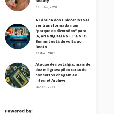
Beauty
29 Julho, 2026
A Fábrica dos Unicórnios vai
ser transformada num
“parque de diversões” para
IA, arte digital e NFT: a NFC
Summit está de volta ao
Beato
26 Maio, 2026
Ataque de nostalgia: mais de
dez mil gravações raras de
concertos chegam ao
Internet Archive
15 Abril, 2026
Powered by: