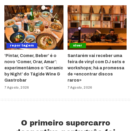
reportagem
viver
‘Pintar, Comer, Beber’ é o
Santarém vai receber uma
novo ‘Comer, Orar, Amar’:
feira de vinyl com DJ sets e
experimentámos o ‘Ceramic
workshops; há a promessa
by Night’ do Tágide Wine &
de «encontrar discos
Gastrobar
raros»
7 Agosto, 2026
7 Agosto, 2026
O primeiro supercarro