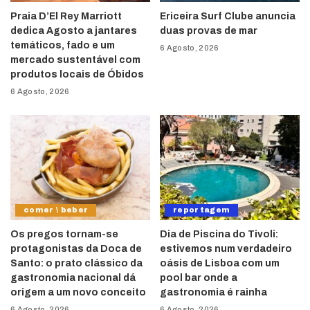
Praia D’El Rey Marriott
Ericeira Surf Clube anuncia
dedica Agosto a jantares
duas provas de mar
temáticos, fado e um
6 Agosto, 2026
mercado sustentável com
produtos locais de Óbidos
6 Agosto, 2026
comer \ beber
reportagem
Os pregos tornam-se
Dia de Piscina do Tivoli:
protagonistas da Doca de
estivemos num verdadeiro
Santo: o prato clássico da
oásis de Lisboa com um
gastronomia nacional dá
pool bar onde a
origem a um novo conceito
gastronomia é rainha
6 Agosto, 2026
6 Agosto, 2026