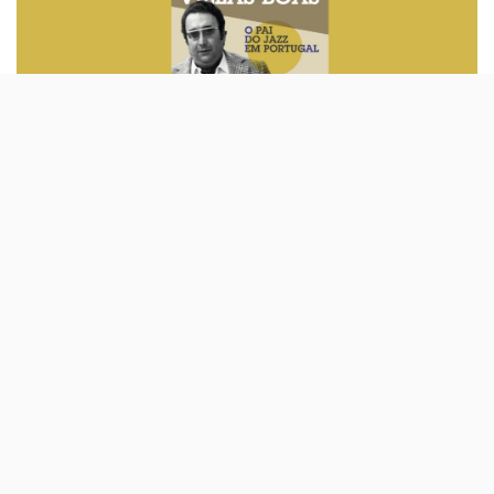
A Avenida da Liberdade Editores lança hoje um livro
sobre Luís Villas-Boas, considerado o pai do
jazz
em
Portugal, da autoria de João Moreira dos Santos. Este
‘roteiro biográfico’ sai no ano em que se comemoram
os cem anos do seu nascimento.
Esta obra é hoje apresentada no Centro Cultural de