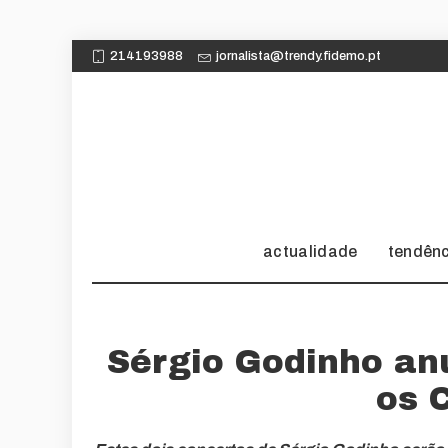
214193988
jornalista@trendy.fidemo.pt
actualidade
tendên
Sérgio Godinho an
os 