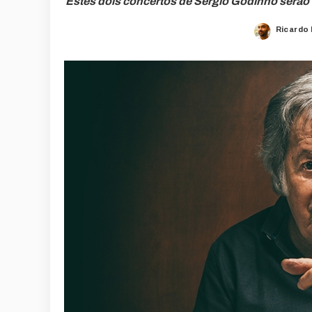
Estes dois concertos de Sérgio Godinho serão a
Ricardo
Posted
by