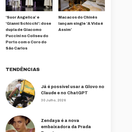
‘Suor Angelica’ e
Macacos do Chinês
‘Gianni Schicchi’: dose
lançam single ‘A Vida é
dupla de Giacomo
Assim’
Puccini no Coliseu do
Porto com o Coro do
São Carlos
TENDÊNCIAS
Já é possível usar a Glovo no
Claude e no ChatGPT
30 Julho, 2026
Zendaya é a nova
embaixadora da Prada