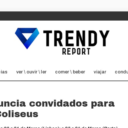
cias
ver \ ouvir \ ler
comer \ beber
viajar
condu
uncia convidados para
Coliseus