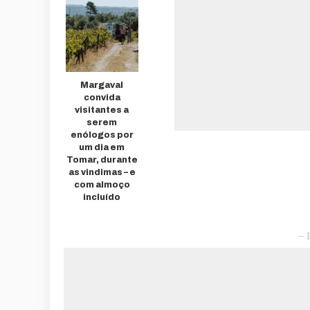
Margaval
convida
visitantes a
serem
enólogos por
um dia em
Tomar, durante
as vindimas – e
com almoço
incluído
– 