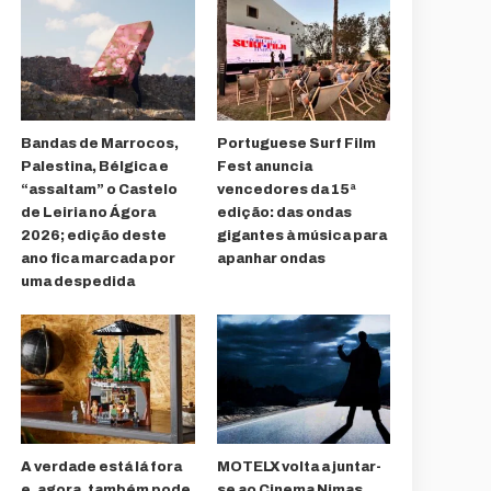
Bandas de Marrocos,
Portuguese Surf Film
Palestina, Bélgica e
Fest anuncia
“assaltam” o Castelo
vencedores da 15ª
de Leiria no Ágora
edição: das ondas
2026; edição deste
gigantes à música para
ano fica marcada por
apanhar ondas
uma despedida
A verdade está lá fora
MOTELX volta a juntar-
e, agora, também pode
se ao Cinema Nimas