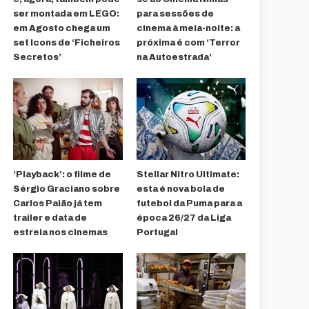
ser montada em LEGO:
para sessões de
em Agosto chega um
cinema à meia-noite: a
set Icons de ‘Ficheiros
próxima é com ‘Terror
Secretos’
na Autoestrada’
‘Playback’: o filme de
Stellar Nitro Ultimate:
Sérgio Graciano sobre
esta é nova bola de
Carlos Paião já tem
futebol da Puma para a
trailer e data de
época 26/27 da Liga
estreia nos cinemas
Portugal