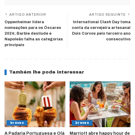
ARTIGO ANTERIOR
ARTIGO SEGUINTE
Oppenheimer lidera
International Clash Day toma
nomeações para os Óscares
conta da cervejeira artesanal
2024; Barbie desilude e
Dois Corvos pelo terceiro ano
Napoleão falha as categorias
consecutivo
principais
Também lhe pode interessar
breves
breves
A Padaria Portuguesa e Olá
Marriott abre happy hour de