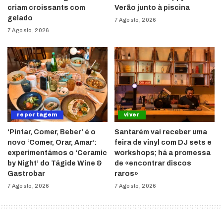
criam croissants com
Verão junto à piscina
gelado
7 Agosto, 2026
7 Agosto, 2026
reportagem
viver
‘Pintar, Comer, Beber’ é o
Santarém vai receber uma
novo ‘Comer, Orar, Amar’:
feira de vinyl com DJ sets e
experimentámos o ‘Ceramic
workshops; há a promessa
by Night’ do Tágide Wine &
de «encontrar discos
Gastrobar
raros»
7 Agosto, 2026
7 Agosto, 2026