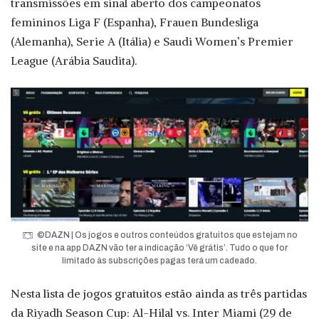
transmissões em sinal aberto dos campeonatos
femininos Liga F (Espanha), Frauen Bundesliga
(Alemanha), Serie A (Itália) e Saudi Women’s Premier
League (Arábia Saudita).
©DAZN | Os jogos e outros conteúdos gratuitos que estejam no
site e na app DAZN vão ter a indicação ‘Vê grátis’. Tudo o que for
limitado às subscrições pagas terá um cadeado.
Nesta lista de jogos gratuitos estão ainda as três partidas
da Riyadh Season Cup: Al-Hilal vs. Inter Miami (29 de