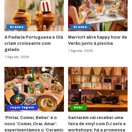
breves
breves
A Padaria Portuguesa e Olá
Marriott abre happy hour de
criam croissants com
Verão junto à piscina
gelado
7 Agosto, 2026
7 Agosto, 2026
reportagem
viver
‘Pintar, Comer, Beber’ é o
Santarém vai receber uma
novo ‘Comer, Orar, Amar’:
feira de vinyl com DJ sets e
experimentámos o ‘Ceramic
workshops; há a promessa