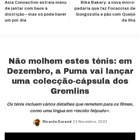
Asia Connection estreia menu
Bike Bakery: a nova micro-
de jantar com baos à
padaria que faz Focaccias de
discrição – mas só pode haver
Gongozolla e pão com Queijo
um por dia
da Ilha
Não molhem estes ténis: em
Dezembro, a Puma vai lançar
uma colecção-cápsula dos
Gremlins
Os ténis incluem vários detalhes que remetem para os filmes,
como uma língua em «tecido felpudo».
Ricardo Durand
23 Novembro, 2023
Posted
by