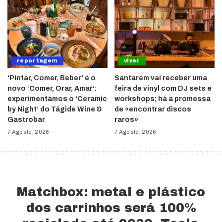
reportagem
viver
‘Pintar, Comer, Beber’ é o
Santarém vai receber uma
novo ‘Comer, Orar, Amar’:
feira de vinyl com DJ sets e
experimentámos o ‘Ceramic
workshops; há a promessa
by Night’ do Tágide Wine &
de «encontrar discos
Gastrobar
raros»
7 Agosto, 2026
7 Agosto, 2026
Matchbox: metal e plástico
dos carrinhos será 100%