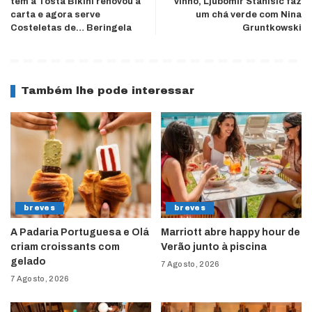
tem a Tosta Bikini renovou a
vinho, Ljubomir Stanisic faz
carta e agora serve
um chá verde com Nina
Costeletas de… Beringela
Gruntkowski
Também lhe pode interessar
breves
breves
A Padaria Portuguesa e Olá
Marriott abre happy hour de
criam croissants com
Verão junto à piscina
gelado
7 Agosto, 2026
7 Agosto, 2026