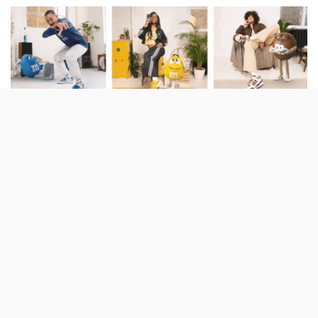
Um dos modelos de ténis mais conhecido da
Adidas foi usado para criar uma colecção em
parceria com a Mars. Os Forum 84 Lo
chegam nas seis cores dos M&M’s.
Vermelhos, amarelos, laranjas, verdes, azuis e