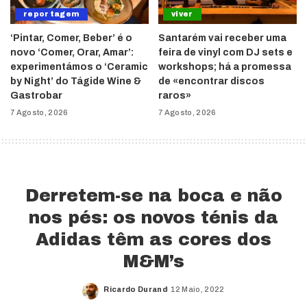
reportagem
viver
‘Pintar, Comer, Beber’ é o
Santarém vai receber uma
novo ‘Comer, Orar, Amar’:
feira de vinyl com DJ sets e
experimentámos o ‘Ceramic
workshops; há a promessa
by Night’ do Tágide Wine &
de «encontrar discos
Gastrobar
raros»
7 Agosto, 2026
7 Agosto, 2026
Derretem-se na boca e não
nos pés: os novos ténis da
Adidas têm as cores dos
M&M’s
Ricardo Durand
12 Maio, 2022
Posted
by