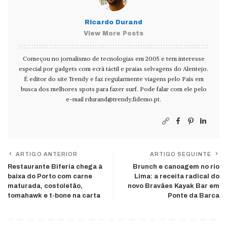
Ricardo Durand
View More Posts
Começou no jornalismo de tecnologias em 2005 e tem interesse
especial por gadgets com ecrã táctil e praias selvagens do Alentejo.
É editor do site Trendy e faz regularmente viagens pelo País em
busca dos melhores spots para fazer surf. Pode falar com ele pelo
e-mail
rdurand@trendy.fidemo.pt
.
ARTIGO ANTERIOR
ARTIGO SEGUINTE
Restaurante Biferia chega à
Brunch e canoagem no rio
baixa do Porto com carne
Lima: a receita radical do
maturada, costoletão,
novo Bravães Kayak Bar em
tomahawk e t-bone na carta
Ponte da Barca