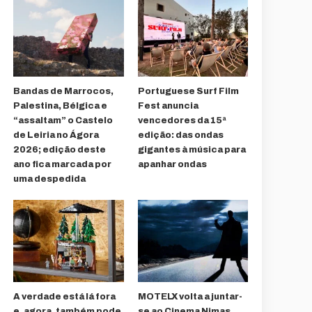
Bandas de Marrocos,
Portuguese Surf Film
Palestina, Bélgica e
Fest anuncia
“assaltam” o Castelo
vencedores da 15ª
de Leiria no Ágora
edição: das ondas
2026; edição deste
gigantes à música para
ano fica marcada por
apanhar ondas
uma despedida
A verdade está lá fora
MOTELX volta a juntar-
e, agora, também pode
se ao Cinema Nimas