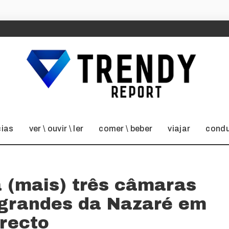
cias
ver \ ouvir \ ler
comer \ beber
viajar
condu
 (mais) três câmaras
 grandes da Nazaré em
irecto