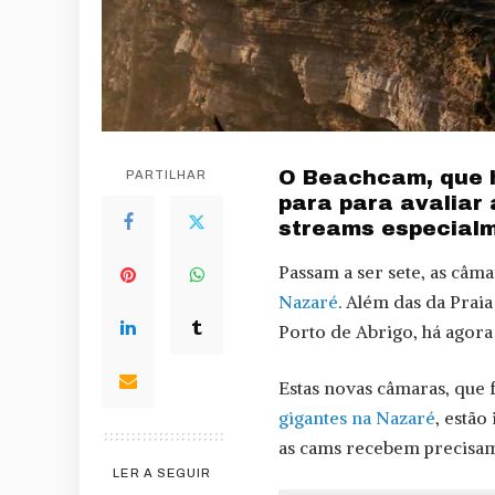
O Beachcam, que h
PARTILHAR
para para avaliar 
streams especial
Passam a ser sete, as câ
Nazaré
. Além das da Prai
Porto de Abrigo, há agora
Estas novas câmaras, que
gigantes na Nazaré
, estão
as cams recebem precisame
LER A SEGUIR