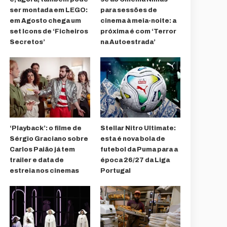
ser montada em LEGO:
para sessões de
em Agosto chega um
cinema à meia-noite: a
set Icons de ‘Ficheiros
próxima é com ‘Terror
Secretos’
na Autoestrada’
‘Playback’: o filme de
Stellar Nitro Ultimate:
Sérgio Graciano sobre
esta é nova bola de
Carlos Paião já tem
futebol da Puma para a
trailer e data de
época 26/27 da Liga
estreia nos cinemas
Portugal