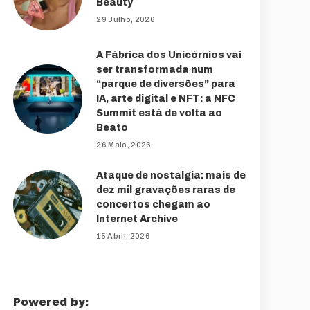
Beauty
29 Julho, 2026
A Fábrica dos Unicórnios vai
ser transformada num
“parque de diversões” para
IA, arte digital e NFT: a NFC
Summit está de volta ao
Beato
26 Maio, 2026
Ataque de nostalgia: mais de
dez mil gravações raras de
concertos chegam ao
Internet Archive
15 Abril, 2026
Powered by: