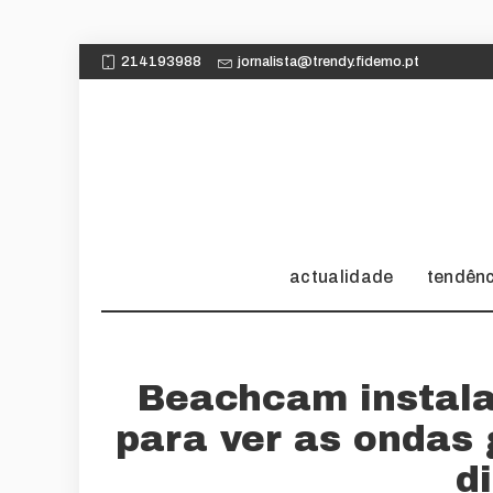
214193988
jornalista@trendy.fidemo.pt
actualidade
tendên
Beachcam instala
para ver as ondas
d