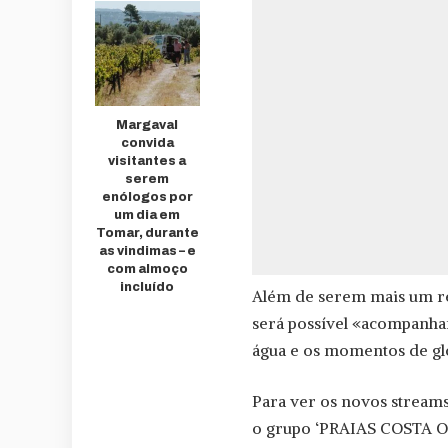
Margaval
convida
visitantes a
serem
enólogos por
um dia em
Tomar, durante
as vindimas – e
com almoço
incluído
Além de serem mais um re
será possível «acompanhar
água e os momentos de gló
Para ver os novos streams,
o grupo ‘PRAIAS COSTA O