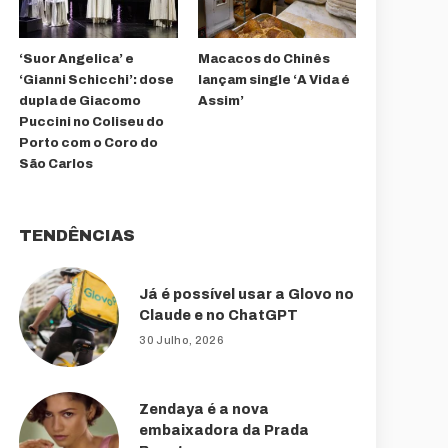
‘Suor Angelica’ e
Macacos do Chinês
‘Gianni Schicchi’: dose
lançam single ‘A Vida é
dupla de Giacomo
Assim’
Puccini no Coliseu do
Porto com o Coro do
São Carlos
TENDÊNCIAS
Já é possível usar a Glovo no
Claude e no ChatGPT
30 Julho, 2026
Zendaya é a nova
embaixadora da Prada