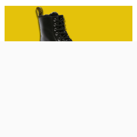
by
Os modelos 1460 Serena e 2976 Leonore da
Dr. Martens têm agora versões com pêlo. As
Warmwair são ainda feitas com uma nova
pele chamada Atlas.
As botas da Dr. Martens estão mais quentes. A marca