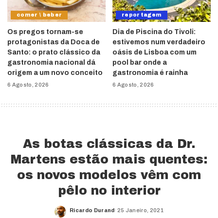
comer \ beber
reportagem
Os pregos tornam-se
Dia de Piscina do Tivoli:
protagonistas da Doca de
estivemos num verdadeiro
Santo: o prato clássico da
oásis de Lisboa com um
gastronomia nacional dá
pool bar onde a
origem a um novo conceito
gastronomia é rainha
6 Agosto, 2026
6 Agosto, 2026
As botas clássicas da Dr.
Martens estão mais quentes:
os novos modelos vêm com
pêlo no interior
Ricardo Durand
25 Janeiro, 2021
Posted