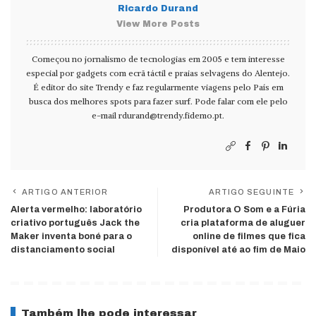
Ricardo Durand
View More Posts
Começou no jornalismo de tecnologias em 2005 e tem interesse
especial por gadgets com ecrã táctil e praias selvagens do Alentejo.
É editor do site Trendy e faz regularmente viagens pelo País em
busca dos melhores spots para fazer surf. Pode falar com ele pelo
e-mail
rdurand@trendy.fidemo.pt
.
ARTIGO ANTERIOR
ARTIGO SEGUINTE
Alerta vermelho: laboratório
Produtora O Som e a Fúria
criativo português Jack the
cria plataforma de aluguer
Maker inventa boné para o
online de filmes que fica
distanciamento social
disponível até ao fim de Maio
Também lhe pode interessar