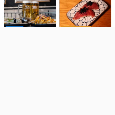
breves
comer \ beber
Belém é a nova casa dos
Saikō traz as noites de
100 Montaditos
Verão de Quioto até ao
Estoril com um menus
5 Agosto, 2026
especiais onde há sashimi,
nigiris, uramakis e mochis
5 Agosto, 2026
viver
breves