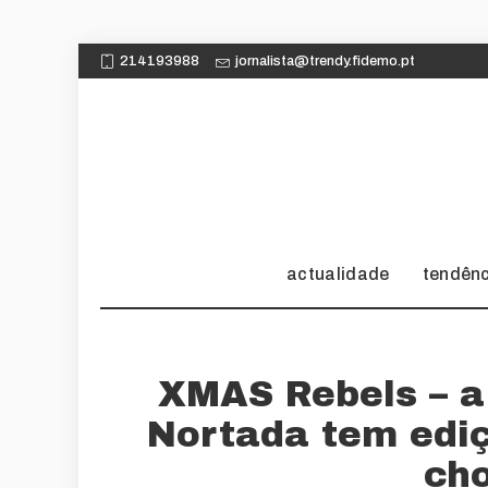
214193988
jornalista@trendy.fidemo.pt
actualidade
tendên
XMAS Rebels – a
Nortada tem ediç
ch