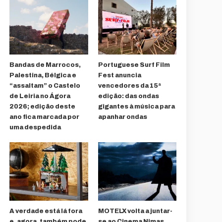
Bandas de Marrocos,
Portuguese Surf Film
Palestina, Bélgica e
Fest anuncia
“assaltam” o Castelo
vencedores da 15ª
de Leiria no Ágora
edição: das ondas
2026; edição deste
gigantes à música para
ano fica marcada por
apanhar ondas
uma despedida
A verdade está lá fora
MOTELX volta a juntar-
e, agora, também pode
se ao Cinema Nimas