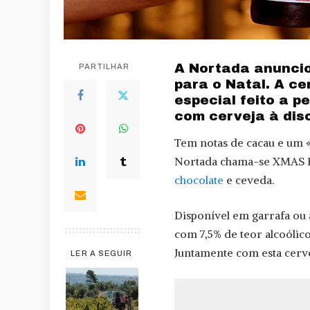
A Nortada anuncio
PARTILHAR
para o Natal. A c
especial feito a p
com cerveja à dis
Tem notas de cacau e um «
Nortada chama-se XMAS R
chocolate
e ceveda.
Disponível em garrafa ou 
com 7,5% de teor alcoólico
Juntamente com esta cerv
LER A SEGUIR