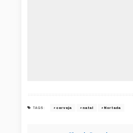
cerveja
natal
Nortada
TAGS: