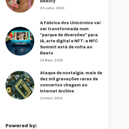
Beauty
29 Julho, 2026
A Fábrica dos Unicórnios vai
ser transformada num
“parque de diversões” para
IA, arte digital e NFT: a NFC
Summit está de volta ao
Beato
26 Maio, 2026
Ataque de nostalgia: mais de
dez mil gravações raras de
concertos chegam ao
Internet Archive
15 Abril, 2026
Powered by: