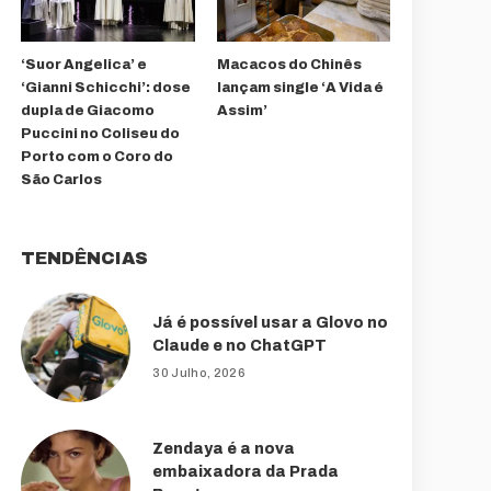
‘Suor Angelica’ e
Macacos do Chinês
‘Gianni Schicchi’: dose
lançam single ‘A Vida é
dupla de Giacomo
Assim’
Puccini no Coliseu do
Porto com o Coro do
São Carlos
TENDÊNCIAS
Já é possível usar a Glovo no
Claude e no ChatGPT
30 Julho, 2026
Zendaya é a nova
embaixadora da Prada