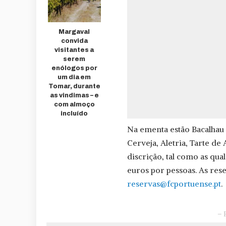
Margaval
convida
visitantes a
serem
enólogos por
um dia em
Tomar, durante
as vindimas – e
com almoço
incluído
Na ementa estão Bacalhau
Cerveja, Aletria, Tarte d
discrição, tal como as qu
euros por pessoas. As res
reservas@fcportuense.pt
.
– 