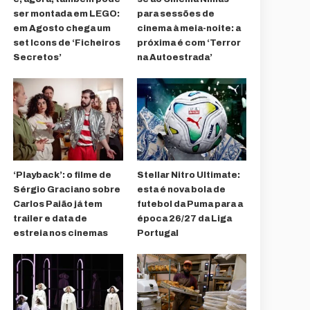
ser montada em LEGO:
para sessões de
em Agosto chega um
cinema à meia-noite: a
set Icons de ‘Ficheiros
próxima é com ‘Terror
Secretos’
na Autoestrada’
‘Playback’: o filme de
Stellar Nitro Ultimate:
Sérgio Graciano sobre
esta é nova bola de
Carlos Paião já tem
futebol da Puma para a
trailer e data de
época 26/27 da Liga
estreia nos cinemas
Portugal