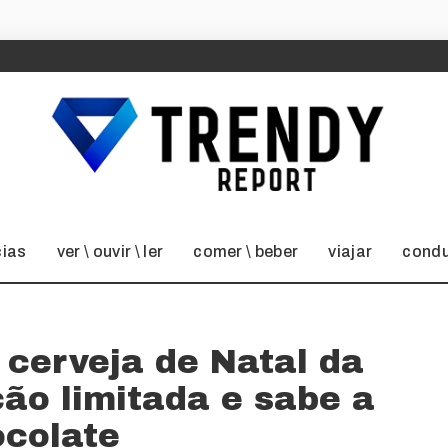
cias
ver \ ouvir \ ler
comer \ beber
viajar
condu
 cerveja de Natal da
ão limitada e sabe a
ocolate