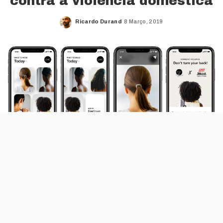
contra a violência doméstica
Ricardo Durand
8 Março, 2019
Posted
by
A violência doméstica está, mais que nunca,
na agenda mediática nacional. Depois de já
termos mostrado uma campanha da
Josefinas, partilhamos a iniciativa da Chic