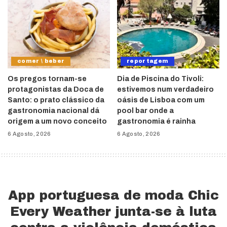
comer \ beber
reportagem
Os pregos tornam-se
Dia de Piscina do Tivoli:
protagonistas da Doca de
estivemos num verdadeiro
Santo: o prato clássico da
oásis de Lisboa com um
gastronomia nacional dá
pool bar onde a
origem a um novo conceito
gastronomia é rainha
6 Agosto, 2026
6 Agosto, 2026
App portuguesa de moda Chic
Every Weather junta-se à luta