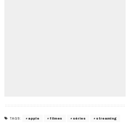
apple
filmes
séries
streaming
TAGS: