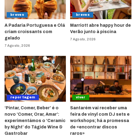
breves
breves
A Padaria Portuguesa e Olá
Marriott abre happy hour de
criam croissants com
Verão junto à piscina
gelado
7 Agosto, 2026
7 Agosto, 2026
reportagem
viver
‘Pintar, Comer, Beber’ é o
Santarém vai receber uma
novo ‘Comer, Orar, Amar’:
feira de vinyl com DJ sets e
experimentámos o ‘Ceramic
workshops; há a promessa
by Night’ do Tágide Wine &
de «encontrar discos
Gastrobar
raros»