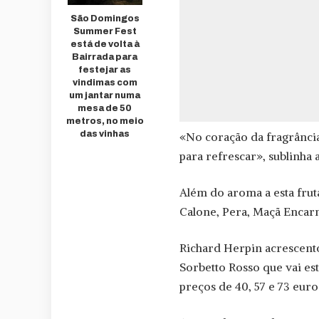
São Domingos
Summer Fest
está de volta à
Bairrada para
festejar as
vindimas com
um jantar numa
mesa de 50
metros, no meio
das vinhas
«No coração da fragrância
para refrescar», sublinha 
Além do aroma a esta frut
Calone, Pera, Maçã Encarn
Richard Herpin acrescent
Sorbetto Rosso que vai es
preços de 40, 57 e 73 euro