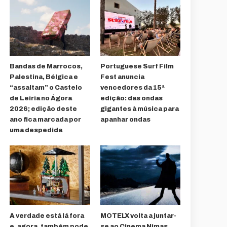
Bandas de Marrocos,
Portuguese Surf Film
Palestina, Bélgica e
Fest anuncia
“assaltam” o Castelo
vencedores da 15ª
de Leiria no Ágora
edição: das ondas
2026; edição deste
gigantes à música para
ano fica marcada por
apanhar ondas
uma despedida
A verdade está lá fora
MOTELX volta a juntar-
e, agora, também pode
se ao Cinema Nimas