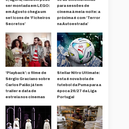
ser montada em LEGO:
para sessões de
em Agosto chega um
cinema à meia-noite: a
set Icons de ‘Ficheiros
próxima é com ‘Terror
Secretos’
na Autoestrada’
‘Playback’: o filme de
Stellar Nitro Ultimate:
Sérgio Graciano sobre
esta é nova bola de
Carlos Paião já tem
futebol da Puma para a
trailer e data de
época 26/27 da Liga
estreia nos cinemas
Portugal