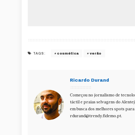
cosmética
verão
TAGS:
Ricardo Durand
Começou no jornalismo de tecnolog
táctil e praias selvagens do Alente
em busca dos melhores spots para f
rdurand@trendy.fidemo.pt
.