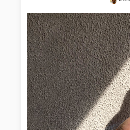
Poste
by