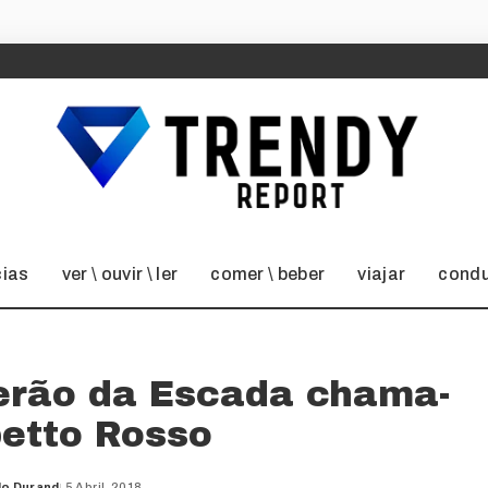
cias
ver \ ouvir \ ler
comer \ beber
viajar
condu
erão da Escada chama-
betto Rosso
do Durand
5 Abril, 2018