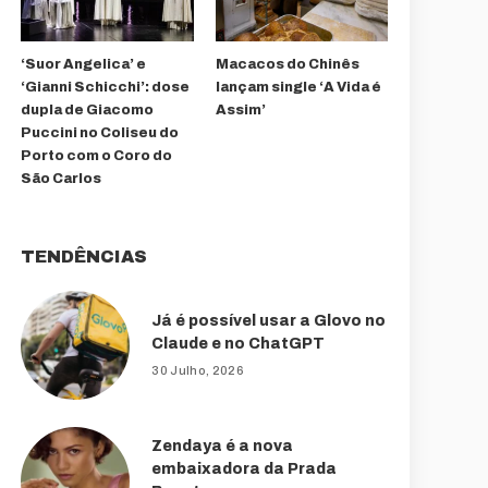
‘Suor Angelica’ e
Macacos do Chinês
‘Gianni Schicchi’: dose
lançam single ‘A Vida é
dupla de Giacomo
Assim’
Puccini no Coliseu do
Porto com o Coro do
São Carlos
TENDÊNCIAS
Já é possível usar a Glovo no
Claude e no ChatGPT
30 Julho, 2026
Zendaya é a nova
embaixadora da Prada