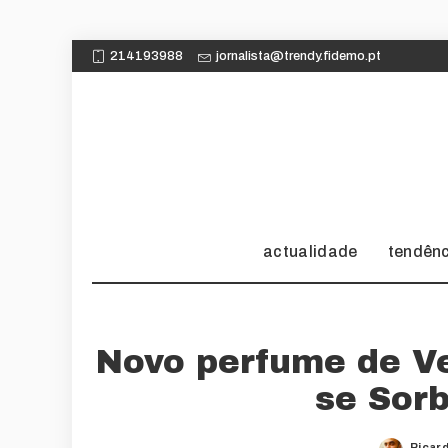
214193988
jornalista@trendy.fidemo.pt
actualidade
tendên
Novo perfume de V
se Sor
Ricar