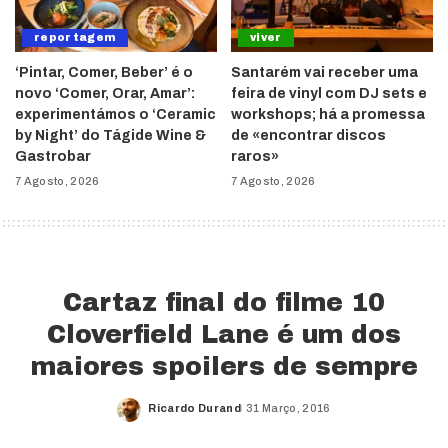
reportagem
viver
‘Pintar, Comer, Beber’ é o
Santarém vai receber uma
novo ‘Comer, Orar, Amar’:
feira de vinyl com DJ sets e
experimentámos o ‘Ceramic
workshops; há a promessa
by Night’ do Tágide Wine &
de «encontrar discos
Gastrobar
raros»
7 Agosto, 2026
7 Agosto, 2026
Cartaz final do filme 10
Cloverfield Lane é um dos
maiores spoilers de sempre
Ricardo Durand
31 Março, 2016
Posted
by