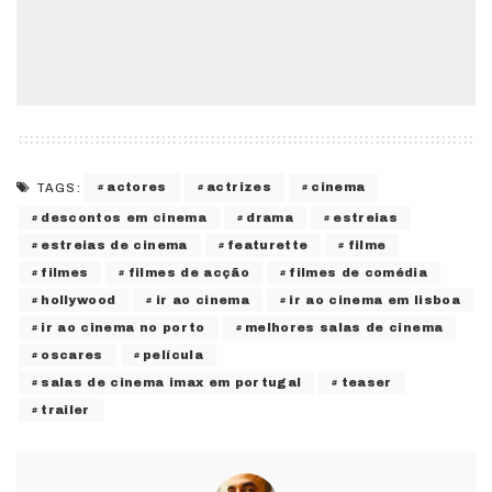
actores
actrizes
cinema
TAGS:
descontos em cinema
drama
estreias
estreias de cinema
featurette
filme
filmes
filmes de acção
filmes de comédia
hollywood
ir ao cinema
ir ao cinema em lisboa
ir ao cinema no porto
melhores salas de cinema
oscares
película
salas de cinema imax em portugal
teaser
trailer