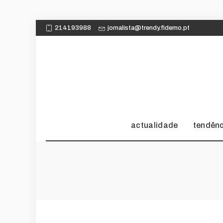
214193988
jornalista@trendy.fidemo.pt
actualidade
tendên