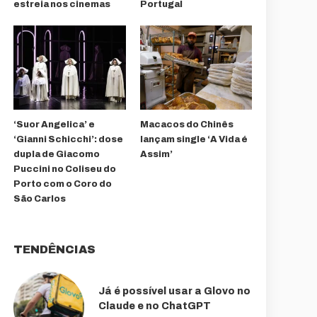
estreia nos cinemas
Portugal
‘Suor Angelica’ e
Macacos do Chinês
‘Gianni Schicchi’: dose
lançam single ‘A Vida é
dupla de Giacomo
Assim’
Puccini no Coliseu do
Porto com o Coro do
São Carlos
TENDÊNCIAS
Já é possível usar a Glovo no
Claude e no ChatGPT