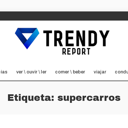
cias
ver \ ouvir \ ler
comer \ beber
viajar
condu
Etiqueta:
supercarros