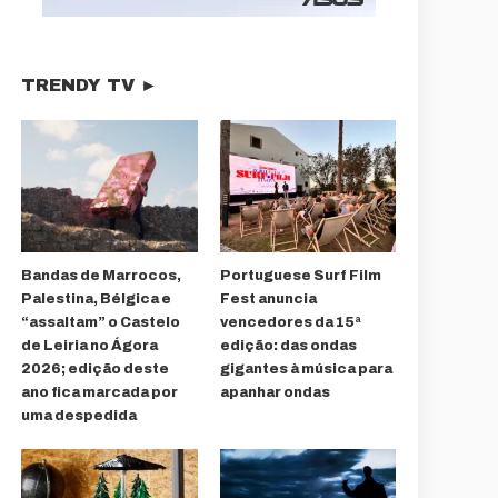
TRENDY TV ►
Bandas de Marrocos,
Portuguese Surf Film
Palestina, Bélgica e
Fest anuncia
“assaltam” o Castelo
vencedores da 15ª
de Leiria no Ágora
edição: das ondas
2026; edição deste
gigantes à música para
ano fica marcada por
apanhar ondas
uma despedida