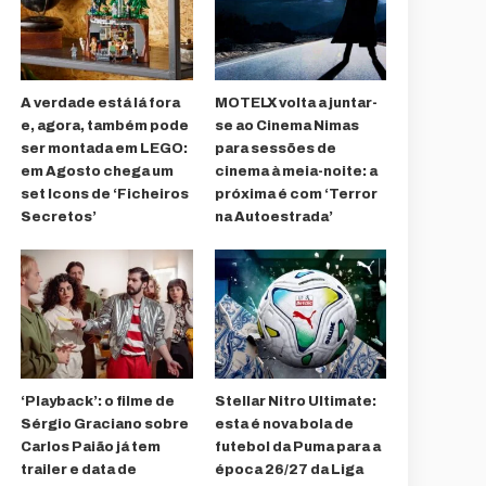
A verdade está lá fora
MOTELX volta a juntar-
e, agora, também pode
se ao Cinema Nimas
ser montada em LEGO:
para sessões de
em Agosto chega um
cinema à meia-noite: a
set Icons de ‘Ficheiros
próxima é com ‘Terror
Secretos’
na Autoestrada’
‘Playback’: o filme de
Stellar Nitro Ultimate:
Sérgio Graciano sobre
esta é nova bola de
Carlos Paião já tem
futebol da Puma para a
trailer e data de
época 26/27 da Liga