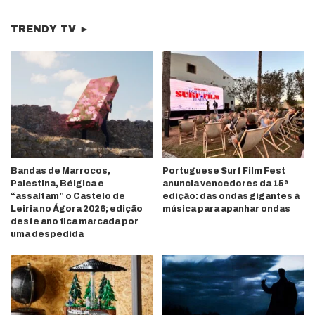
TRENDY TV ►
Bandas de Marrocos,
Portuguese Surf Film Fest
Palestina, Bélgica e
anuncia vencedores da 15ª
“assaltam” o Castelo de
edição: das ondas gigantes à
Leiria no Ágora 2026; edição
música para apanhar ondas
deste ano fica marcada por
uma despedida