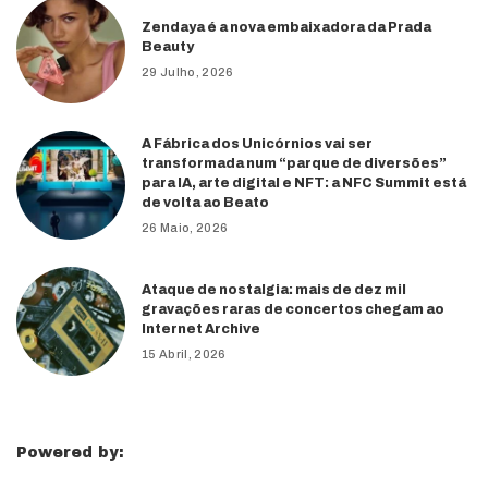
Zendaya é a nova embaixadora da Prada
Beauty
29 Julho, 2026
A Fábrica dos Unicórnios vai ser
transformada num “parque de diversões”
para IA, arte digital e NFT: a NFC Summit está
de volta ao Beato
26 Maio, 2026
Ataque de nostalgia: mais de dez mil
gravações raras de concertos chegam ao
Internet Archive
15 Abril, 2026
Powered by: