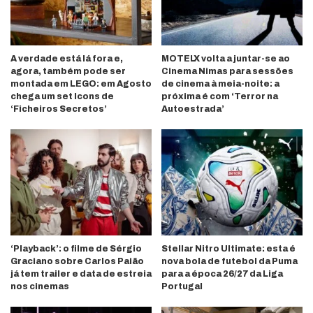
A verdade está lá fora e,
MOTELX volta a juntar-se ao
agora, também pode ser
Cinema Nimas para sessões
montada em LEGO: em Agosto
de cinema à meia-noite: a
chega um set Icons de
próxima é com ‘Terror na
‘Ficheiros Secretos’
Autoestrada’
‘Playback’: o filme de Sérgio
Stellar Nitro Ultimate: esta é
Graciano sobre Carlos Paião
nova bola de futebol da Puma
já tem trailer e data de estreia
para a época 26/27 da Liga
nos cinemas
Portugal