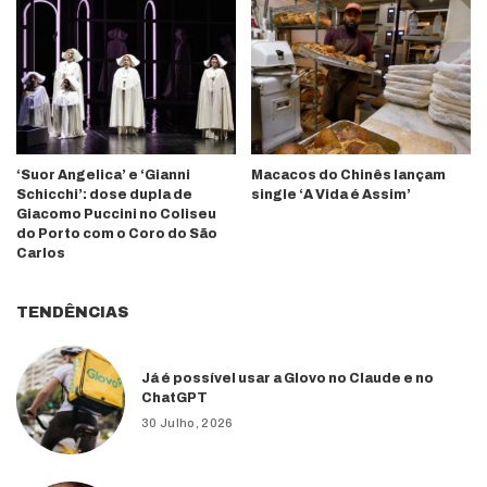
‘Suor Angelica’ e ‘Gianni
Macacos do Chinês lançam
Schicchi’: dose dupla de
single ‘A Vida é Assim’
Giacomo Puccini no Coliseu
do Porto com o Coro do São
Carlos
TENDÊNCIAS
Já é possível usar a Glovo no Claude e no
ChatGPT
30 Julho, 2026