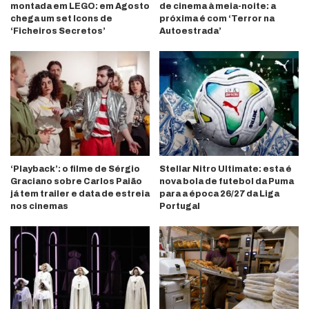
montada em LEGO: em Agosto
de cinema à meia-noite: a
chega um set Icons de
próxima é com ‘Terror na
‘Ficheiros Secretos’
Autoestrada’
‘Playback’: o filme de Sérgio
Stellar Nitro Ultimate: esta é
Graciano sobre Carlos Paião
nova bola de futebol da Puma
já tem trailer e data de estreia
para a época 26/27 da Liga
nos cinemas
Portugal