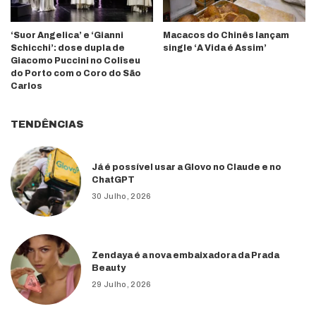
‘Suor Angelica’ e ‘Gianni
Macacos do Chinês lançam
Schicchi’: dose dupla de
single ‘A Vida é Assim’
Giacomo Puccini no Coliseu
do Porto com o Coro do São
Carlos
TENDÊNCIAS
Já é possível usar a Glovo no Claude e no
ChatGPT
30 Julho, 2026
Zendaya é a nova embaixadora da Prada
Beauty
29 Julho, 2026