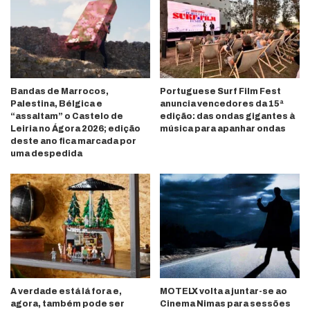
Bandas de Marrocos,
Portuguese Surf Film Fest
Palestina, Bélgica e
anuncia vencedores da 15ª
“assaltam” o Castelo de
edição: das ondas gigantes à
Leiria no Ágora 2026; edição
música para apanhar ondas
deste ano fica marcada por
uma despedida
A verdade está lá fora e,
MOTELX volta a juntar-se ao
agora, também pode ser
Cinema Nimas para sessões