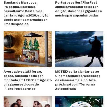
Bandas de Marrocos,
Portuguese Surf Film Fest
Palestina, Bélgica e
anuncia vencedores da 15ª
“assaltam” o Castelo de
edição: das ondas gigantes à
Leiria no Ágora 2026; edição
música para apanhar ondas
deste ano fica marcada por
uma despedida
A verdade está lá fora e,
MOTELX volta a juntar-se ao
agora, também pode ser
Cinema Nimas para sessões
montada em LEGO: em Agosto
de cinema à meia-noite: a
chega um set Icons de
próxima é com ‘Terror na
‘Ficheiros Secretos’
Autoestrada’