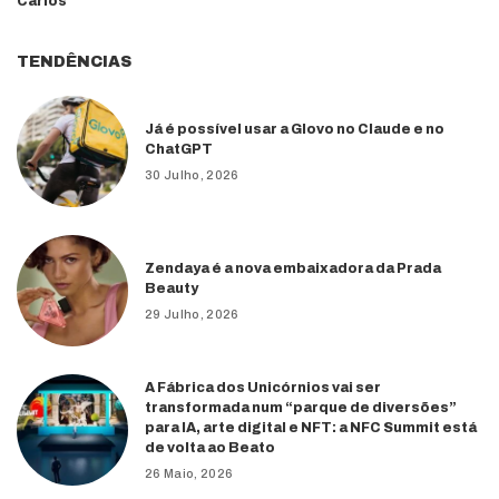
Carlos
TENDÊNCIAS
Já é possível usar a Glovo no Claude e no
ChatGPT
30 Julho, 2026
Zendaya é a nova embaixadora da Prada
Beauty
29 Julho, 2026
A Fábrica dos Unicórnios vai ser
transformada num “parque de diversões”
para IA, arte digital e NFT: a NFC Summit está
de volta ao Beato
26 Maio, 2026