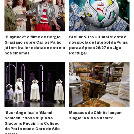
‘Playback’: o filme de Sérgio
Stellar Nitro Ultimate: esta é
Graciano sobre Carlos Paião
nova bola de futebol da Puma
já tem trailer e data de estreia
para a época 26/27 da Liga
nos cinemas
Portugal
‘Suor Angelica’ e ‘Gianni
Macacos do Chinês lançam
Schicchi’: dose dupla de
single ‘A Vida é Assim’
Giacomo Puccini no Coliseu
do Porto com o Coro do São