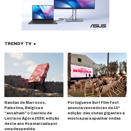
TRENDY TV ►
Bandas de Marrocos,
Portuguese Surf Film Fest
Palestina, Bélgica e
anuncia vencedores da 15ª
“assaltam” o Castelo de
edição: das ondas gigantes à
Leiria no Ágora 2026; edição
música para apanhar ondas
deste ano fica marcada por
uma despedida