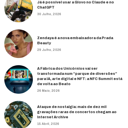
Já é possível usar a Glovo no Claude e no
ChatGPT
30 Julho, 2026
Zendaya é a nova embaixadora da Prada
Beauty
29 Julho, 2026
A Fábrica dos Unicórnios vai ser
transformada num “parque de diversões”
para IA, arte digital e NFT: a NFC Summit está
de volta ao Beato
26 Maio, 2026
Ataque de nostalgia: mais de dez mil
gravações raras de concertos chegam ao
Internet Archive
15 Abril, 2026