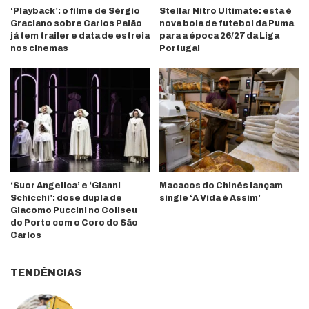
‘Playback’: o filme de Sérgio
Stellar Nitro Ultimate: esta é
Graciano sobre Carlos Paião
nova bola de futebol da Puma
já tem trailer e data de estreia
para a época 26/27 da Liga
nos cinemas
Portugal
‘Suor Angelica’ e ‘Gianni
Macacos do Chinês lançam
Schicchi’: dose dupla de
single ‘A Vida é Assim’
Giacomo Puccini no Coliseu
do Porto com o Coro do São
Carlos
TENDÊNCIAS