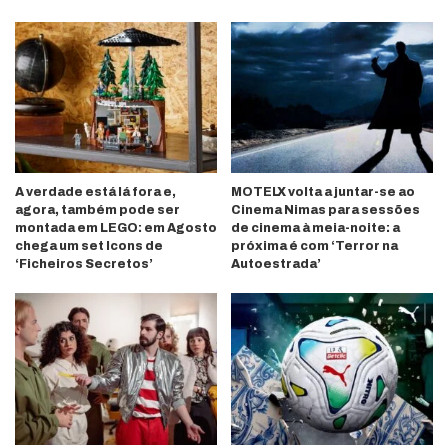
A verdade está lá fora e,
MOTELX volta a juntar-se ao
agora, também pode ser
Cinema Nimas para sessões
montada em LEGO: em Agosto
de cinema à meia-noite: a
chega um set Icons de
próxima é com ‘Terror na
‘Ficheiros Secretos’
Autoestrada’