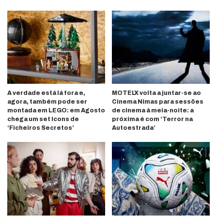
A verdade está lá fora e,
MOTELX volta a juntar-se ao
agora, também pode ser
Cinema Nimas para sessões
montada em LEGO: em Agosto
de cinema à meia-noite: a
chega um set Icons de
próxima é com ‘Terror na
‘Ficheiros Secretos’
Autoestrada’