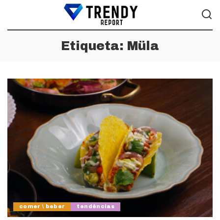
Etiqueta:
Müla
comer \ beber
tendências