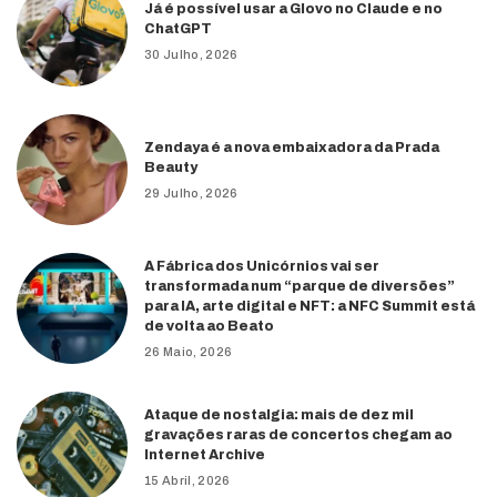
Já é possível usar a Glovo no Claude e no
ChatGPT
30 Julho, 2026
Zendaya é a nova embaixadora da Prada
Beauty
29 Julho, 2026
A Fábrica dos Unicórnios vai ser
transformada num “parque de diversões”
para IA, arte digital e NFT: a NFC Summit está
de volta ao Beato
26 Maio, 2026
Ataque de nostalgia: mais de dez mil
gravações raras de concertos chegam ao
Internet Archive
15 Abril, 2026