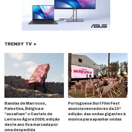
TRENDY TV ►
Bandas de Marrocos,
Portuguese Surf Film Fest
Palestina, Bélgica e
anuncia vencedores da 15ª
“assaltam” o Castelo de
edição: das ondas gigantes à
Leiria no Ágora 2026; edição
música para apanhar ondas
deste ano fica marcada por
uma despedida