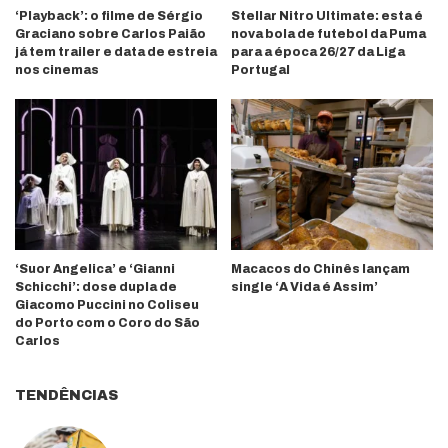
‘Playback’: o filme de Sérgio
Stellar Nitro Ultimate: esta é
Graciano sobre Carlos Paião
nova bola de futebol da Puma
já tem trailer e data de estreia
para a época 26/27 da Liga
nos cinemas
Portugal
‘Suor Angelica’ e ‘Gianni
Macacos do Chinês lançam
Schicchi’: dose dupla de
single ‘A Vida é Assim’
Giacomo Puccini no Coliseu
do Porto com o Coro do São
Carlos
TENDÊNCIAS