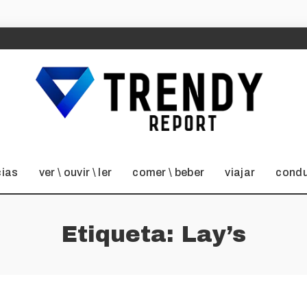
cias
ver \ ouvir \ ler
comer \ beber
viajar
condu
Etiqueta:
Lay’s