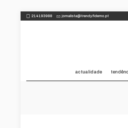
214193988
jornalista@trendy.fidemo.pt
actualidade
tendên