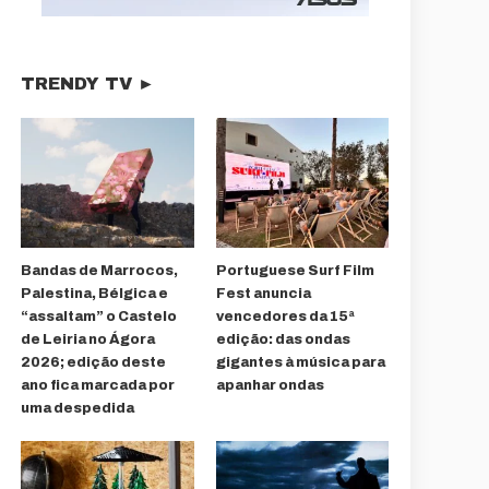
TRENDY TV ►
Bandas de Marrocos,
Portuguese Surf Film
Palestina, Bélgica e
Fest anuncia
“assaltam” o Castelo
vencedores da 15ª
de Leiria no Ágora
edição: das ondas
2026; edição deste
gigantes à música para
ano fica marcada por
apanhar ondas
uma despedida