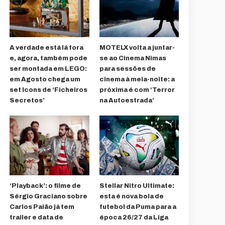
A verdade está lá fora
MOTELX volta a juntar-
e, agora, também pode
se ao Cinema Nimas
ser montada em LEGO:
para sessões de
em Agosto chega um
cinema à meia-noite: a
set Icons de ‘Ficheiros
próxima é com ‘Terror
Secretos’
na Autoestrada’
‘Playback’: o filme de
Stellar Nitro Ultimate:
Sérgio Graciano sobre
esta é nova bola de
Carlos Paião já tem
futebol da Puma para a
trailer e data de
época 26/27 da Liga