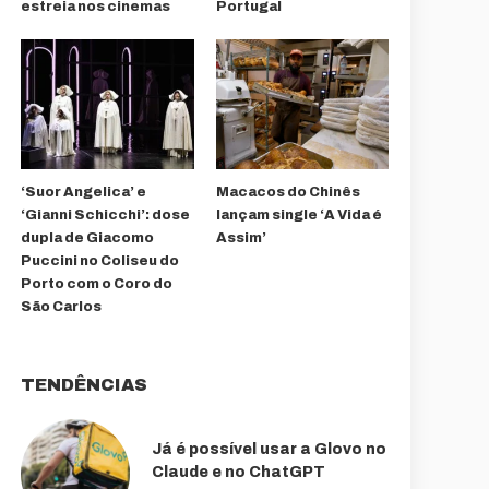
estreia nos cinemas
Portugal
‘Suor Angelica’ e
Macacos do Chinês
‘Gianni Schicchi’: dose
lançam single ‘A Vida é
dupla de Giacomo
Assim’
Puccini no Coliseu do
Porto com o Coro do
São Carlos
TENDÊNCIAS
Já é possível usar a Glovo no
Claude e no ChatGPT