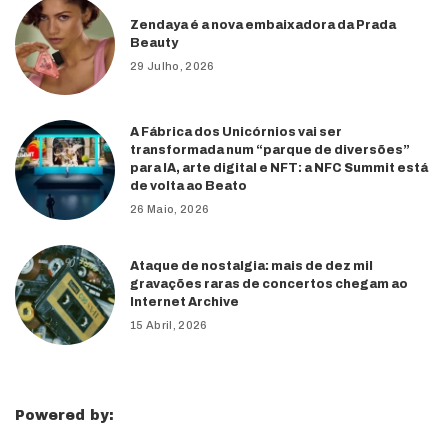
Zendaya é a nova embaixadora da Prada
Beauty
29 Julho, 2026
A Fábrica dos Unicórnios vai ser
transformada num “parque de diversões”
para IA, arte digital e NFT: a NFC Summit está
de volta ao Beato
26 Maio, 2026
Ataque de nostalgia: mais de dez mil
gravações raras de concertos chegam ao
Internet Archive
15 Abril, 2026
Powered by: