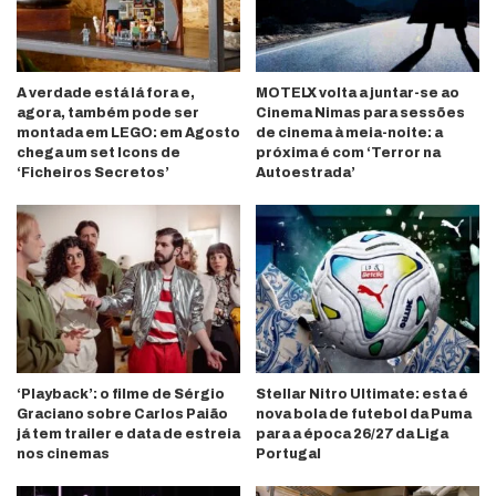
A verdade está lá fora e,
MOTELX volta a juntar-se ao
agora, também pode ser
Cinema Nimas para sessões
montada em LEGO: em Agosto
de cinema à meia-noite: a
chega um set Icons de
próxima é com ‘Terror na
‘Ficheiros Secretos’
Autoestrada’
‘Playback’: o filme de Sérgio
Stellar Nitro Ultimate: esta é
Graciano sobre Carlos Paião
nova bola de futebol da Puma
já tem trailer e data de estreia
para a época 26/27 da Liga
nos cinemas
Portugal