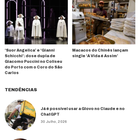
‘Suor Angelica’ e ‘Gianni
Macacos do Chinês lançam
Schicchi’: dose dupla de
single ‘A Vida é Assim’
Giacomo Puccini no Coliseu
do Porto com o Coro do São
Carlos
TENDÊNCIAS
Já é possível usar a Glovo no Claude e no
ChatGPT
30 Julho, 2026