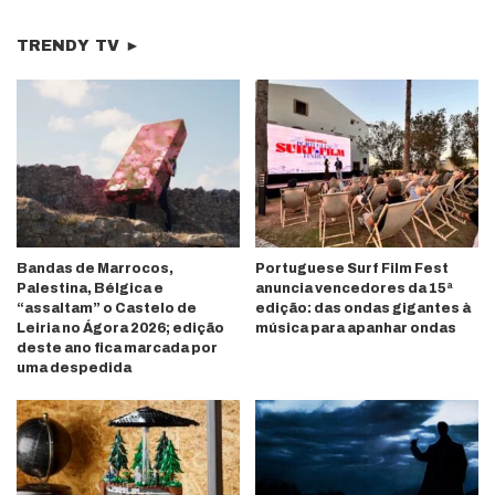
TRENDY TV ►
Bandas de Marrocos,
Portuguese Surf Film Fest
Palestina, Bélgica e
anuncia vencedores da 15ª
“assaltam” o Castelo de
edição: das ondas gigantes à
Leiria no Ágora 2026; edição
música para apanhar ondas
deste ano fica marcada por
uma despedida