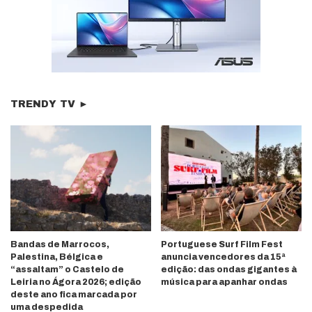
TRENDY TV ►
Bandas de Marrocos,
Portuguese Surf Film Fest
Palestina, Bélgica e
anuncia vencedores da 15ª
“assaltam” o Castelo de
edição: das ondas gigantes à
Leiria no Ágora 2026; edição
música para apanhar ondas
deste ano fica marcada por
uma despedida