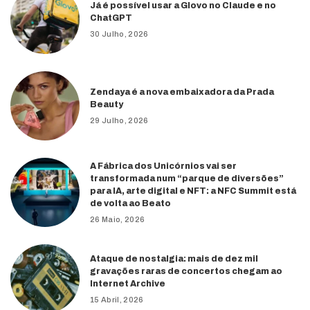
Já é possível usar a Glovo no Claude e no
ChatGPT
30 Julho, 2026
Zendaya é a nova embaixadora da Prada
Beauty
29 Julho, 2026
A Fábrica dos Unicórnios vai ser
transformada num “parque de diversões”
para IA, arte digital e NFT: a NFC Summit está
de volta ao Beato
26 Maio, 2026
Ataque de nostalgia: mais de dez mil
gravações raras de concertos chegam ao
Internet Archive
15 Abril, 2026