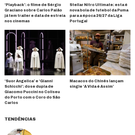
‘Playback’: o filme de Sérgio
Stellar Nitro Ultimate: esta é
Graciano sobre Carlos Paião
nova bola de futebol da Puma
já tem trailer e data de estreia
para a época 26/27 da Liga
nos cinemas
Portugal
‘Suor Angelica’ e ‘Gianni
Macacos do Chinês lançam
Schicchi’: dose dupla de
single ‘A Vida é Assim’
Giacomo Puccini no Coliseu
do Porto com o Coro do São
Carlos
TENDÊNCIAS