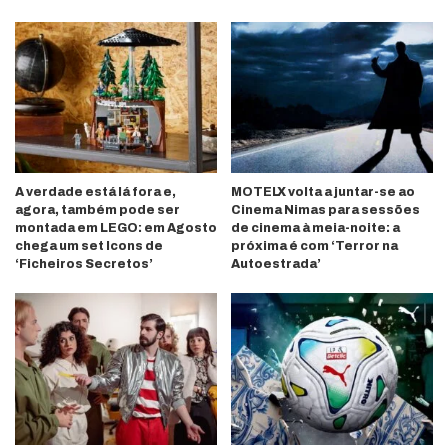
A verdade está lá fora e,
MOTELX volta a juntar-se ao
agora, também pode ser
Cinema Nimas para sessões
montada em LEGO: em Agosto
de cinema à meia-noite: a
chega um set Icons de
próxima é com ‘Terror na
‘Ficheiros Secretos’
Autoestrada’