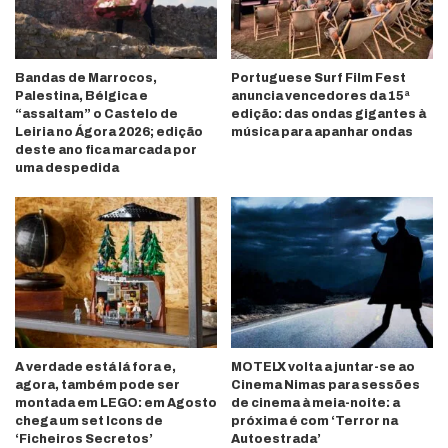
Bandas de Marrocos,
Portuguese Surf Film Fest
Palestina, Bélgica e
anuncia vencedores da 15ª
“assaltam” o Castelo de
edição: das ondas gigantes à
Leiria no Ágora 2026; edição
música para apanhar ondas
deste ano fica marcada por
uma despedida
A verdade está lá fora e,
MOTELX volta a juntar-se ao
agora, também pode ser
Cinema Nimas para sessões
montada em LEGO: em Agosto
de cinema à meia-noite: a
chega um set Icons de
próxima é com ‘Terror na
‘Ficheiros Secretos’
Autoestrada’