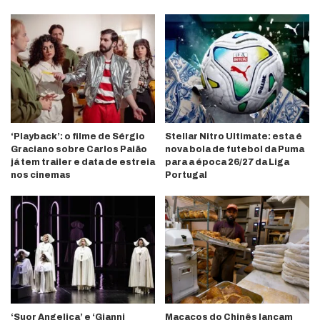
‘Playback’: o filme de Sérgio
Stellar Nitro Ultimate: esta é
Graciano sobre Carlos Paião
nova bola de futebol da Puma
já tem trailer e data de estreia
para a época 26/27 da Liga
nos cinemas
Portugal
‘Suor Angelica’ e ‘Gianni
Macacos do Chinês lançam