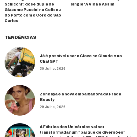
Schicchi’: dose dupla de
single ‘A Vida é Assim’
Giacomo Puccini no Coliseu
do Porto com o Coro do São
Carlos
TENDÊNCIAS
Já é possível usar a Glovo no Claude e no
ChatGPT
30 Julho, 2026
Zendaya é a nova embaixadora da Prada
Beauty
29 Julho, 2026
A Fábrica dos Unicórnios vai ser
transformada num “parque de diversões”