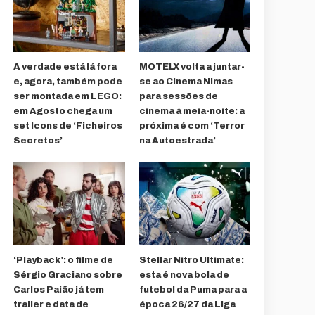
A verdade está lá fora
MOTELX volta a juntar-
e, agora, também pode
se ao Cinema Nimas
ser montada em LEGO:
para sessões de
em Agosto chega um
cinema à meia-noite: a
set Icons de ‘Ficheiros
próxima é com ‘Terror
Secretos’
na Autoestrada’
‘Playback’: o filme de
Stellar Nitro Ultimate:
Sérgio Graciano sobre
esta é nova bola de
Carlos Paião já tem
futebol da Puma para a
trailer e data de
época 26/27 da Liga