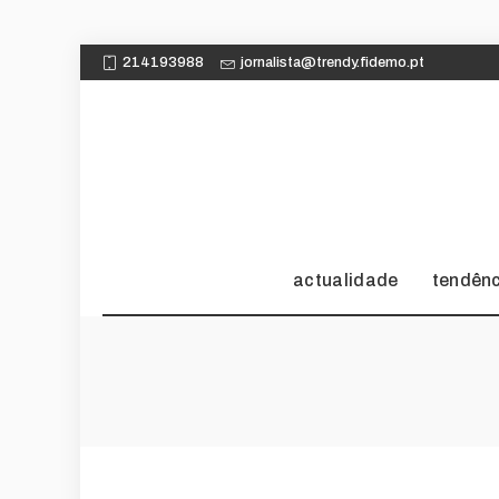
214193988
jornalista@trendy.fidemo.pt
actualidade
tendên