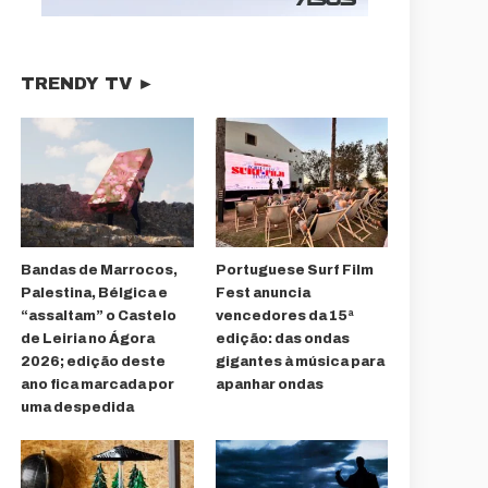
TRENDY TV ►
Bandas de Marrocos,
Portuguese Surf Film
Palestina, Bélgica e
Fest anuncia
“assaltam” o Castelo
vencedores da 15ª
de Leiria no Ágora
edição: das ondas
2026; edição deste
gigantes à música para
ano fica marcada por
apanhar ondas
uma despedida