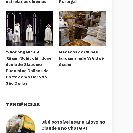
estreia nos cinemas
Portugal
‘Suor Angelica’ e
Macacos do Chinês
‘Gianni Schicchi’: dose
lançam single ‘A Vida é
dupla de Giacomo
Assim’
Puccini no Coliseu do
Porto com o Coro do
São Carlos
TENDÊNCIAS
Já é possível usar a Glovo no
Claude e no ChatGPT