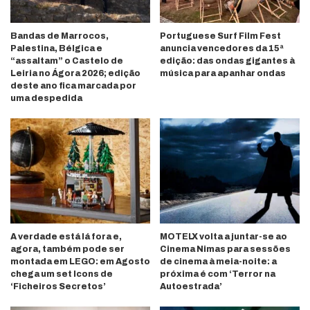
Bandas de Marrocos,
Portuguese Surf Film Fest
Palestina, Bélgica e
anuncia vencedores da 15ª
“assaltam” o Castelo de
edição: das ondas gigantes à
Leiria no Ágora 2026; edição
música para apanhar ondas
deste ano fica marcada por
uma despedida
A verdade está lá fora e,
MOTELX volta a juntar-se ao
agora, também pode ser
Cinema Nimas para sessões
montada em LEGO: em Agosto
de cinema à meia-noite: a
chega um set Icons de
próxima é com ‘Terror na
‘Ficheiros Secretos’
Autoestrada’