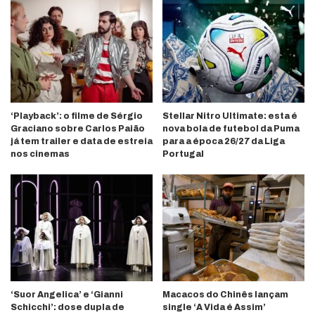
‘Playback’: o filme de Sérgio
Stellar Nitro Ultimate: esta é
Graciano sobre Carlos Paião
nova bola de futebol da Puma
já tem trailer e data de estreia
para a época 26/27 da Liga
nos cinemas
Portugal
‘Suor Angelica’ e ‘Gianni
Macacos do Chinês lançam
Schicchi’: dose dupla de
single ‘A Vida é Assim’