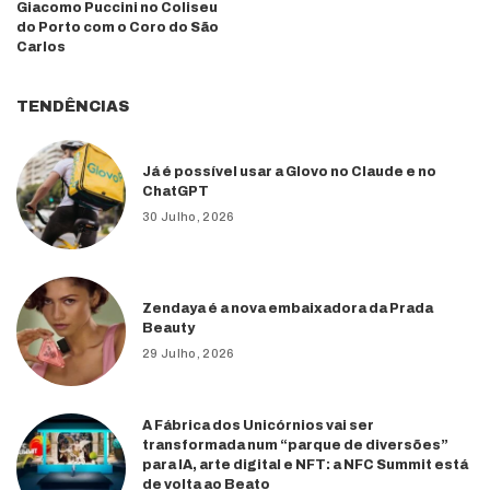
Giacomo Puccini no Coliseu
do Porto com o Coro do São
Carlos
TENDÊNCIAS
Já é possível usar a Glovo no Claude e no
ChatGPT
30 Julho, 2026
Zendaya é a nova embaixadora da Prada
Beauty
29 Julho, 2026
A Fábrica dos Unicórnios vai ser
transformada num “parque de diversões”
para IA, arte digital e NFT: a NFC Summit está
de volta ao Beato