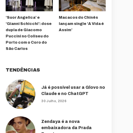
‘Suor Angelica’ e
Macacos do Chinês
‘Gianni Schicchi’: dose
lançam single ‘A Vida é
dupla de Giacomo
Assim’
Puccini no Coliseu do
Porto com o Coro do
São Carlos
TENDÊNCIAS
Já é possível usar a Glovo no
Claude e no ChatGPT
30 Julho, 2026
Zendaya é a nova
embaixadora da Prada