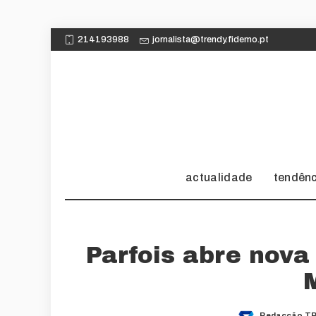
214193988
jornalista@trendy.fidemo.pt
actualidade
tendên
Parfois abre nova
Redacção TR