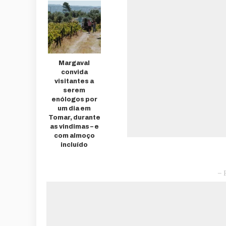
Margaval
convida
visitantes a
serem
enólogos por
um dia em
Tomar, durante
as vindimas – e
com almoço
incluído
– 