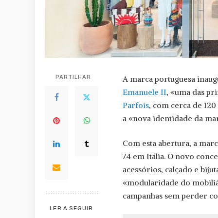
PARTILHAR
A marca portuguesa inaug
Emanuele II
, «uma das pri
Parfois
, com cerca de 120
a «nova identidade da mar
Com esta abertura, a marc
74 em Itália. O novo conc
acessórios, calçado e bij
«modularidade do mobiliár
campanhas sem perder coe
LER A SEGUIR