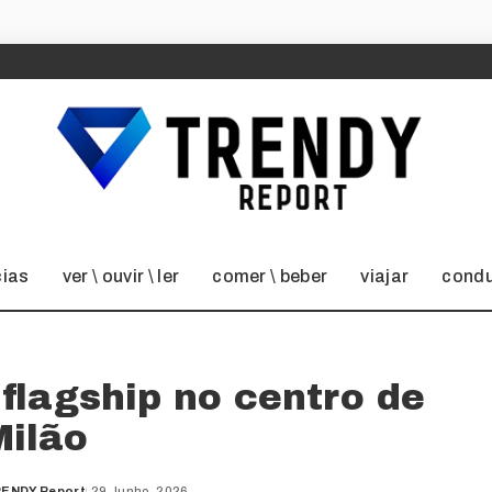
cias
ver \ ouvir \ ler
comer \ beber
viajar
condu
 flagship no centro de
Milão
ENDY Report
29 Junho, 2026