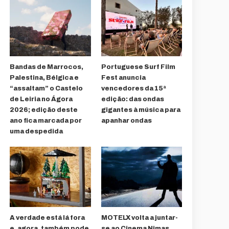
Bandas de Marrocos,
Portuguese Surf Film
Palestina, Bélgica e
Fest anuncia
“assaltam” o Castelo
vencedores da 15ª
de Leiria no Ágora
edição: das ondas
2026; edição deste
gigantes à música para
ano fica marcada por
apanhar ondas
uma despedida
A verdade está lá fora
MOTELX volta a juntar-
e, agora, também pode
se ao Cinema Nimas