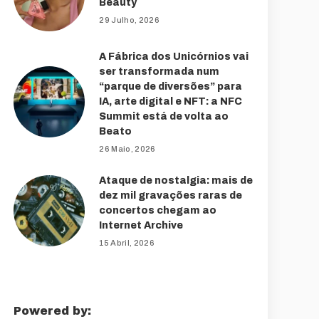
Beauty
29 Julho, 2026
A Fábrica dos Unicórnios vai
ser transformada num
“parque de diversões” para
IA, arte digital e NFT: a NFC
Summit está de volta ao
Beato
26 Maio, 2026
Ataque de nostalgia: mais de
dez mil gravações raras de
concertos chegam ao
Internet Archive
15 Abril, 2026
Powered by: