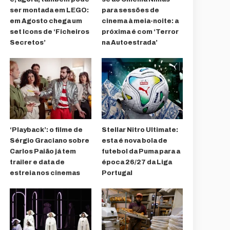
ser montada em LEGO:
para sessões de
em Agosto chega um
cinema à meia-noite: a
set Icons de ‘Ficheiros
próxima é com ‘Terror
Secretos’
na Autoestrada’
‘Playback’: o filme de
Stellar Nitro Ultimate:
Sérgio Graciano sobre
esta é nova bola de
Carlos Paião já tem
futebol da Puma para a
trailer e data de
época 26/27 da Liga
estreia nos cinemas
Portugal