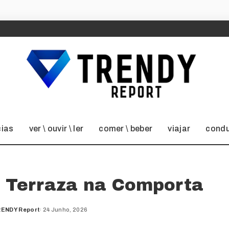
cias
ver \ ouvir \ ler
comer \ beber
viajar
condu
e Terraza na Comporta
ENDY Report
24 Junho, 2026