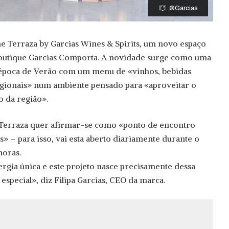
©Garcias
e Terraza by Garcias Wines & Spirits, um novo espaço
 Boutique Garcias Comporta. A novidade surge como uma
 época de Verão com um menu de «vinhos, bebidas
egionais» num ambiente pensado para «aproveitar o
o da região».
Terraza quer afirmar-se como «ponto de encontro
es» – para isso, vai esta aberto diariamente durante o
horas.
gia única e este projeto nasce precisamente dessa
especial», diz Filipa Garcias, CEO da marca.