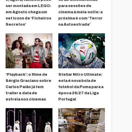
ser montada em LEGO:
para sessões de
em Agosto chega um
cinema à meia-noite: a
set Icons de ‘Ficheiros
próxima é com ‘Terror
Secretos’
na Autoestrada’
‘Playback’: o filme de
Stellar Nitro Ultimate:
Sérgio Graciano sobre
esta é nova bola de
Carlos Paião já tem
futebol da Puma para a
trailer e data de
época 26/27 da Liga
estreia nos cinemas
Portugal