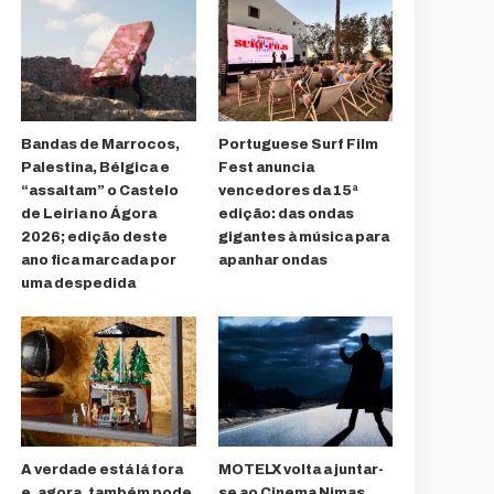
Bandas de Marrocos,
Portuguese Surf Film
Palestina, Bélgica e
Fest anuncia
“assaltam” o Castelo
vencedores da 15ª
de Leiria no Ágora
edição: das ondas
2026; edição deste
gigantes à música para
ano fica marcada por
apanhar ondas
uma despedida
A verdade está lá fora
MOTELX volta a juntar-
e, agora, também pode
se ao Cinema Nimas