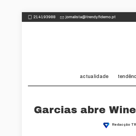
214193988
jornalista@trendy.fidemo.pt
actualidade
tendên
Garcias abre Win
Redacção TR
Posted
by