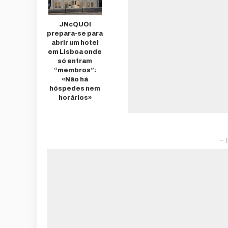
JNcQUOI
prepara-se para
abrir um hotel
em Lisboa onde
só entram
“membros”:
«Não há
hóspedes nem
horários»
– 