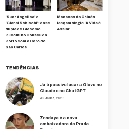
‘Suor Angelica’ e
Macacos do Chinês
‘Gianni Schicchi’: dose
lançam single ‘A Vida é
dupla de Giacomo
Assim’
Puccini no Coliseu do
Porto com o Coro do
São Carlos
TENDÊNCIAS
Já é possível usar a Glovo no
Claude e no ChatGPT
30 Julho, 2026
Zendaya é a nova
embaixadora da Prada