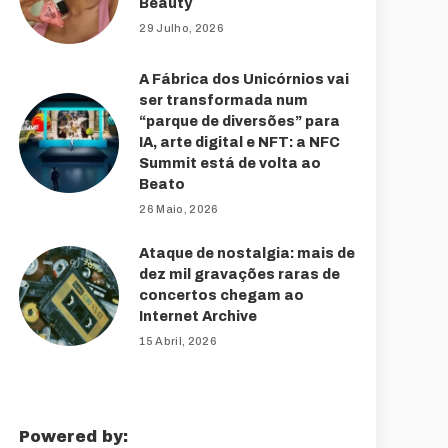
Beauty
29 Julho, 2026
A Fábrica dos Unicórnios vai
ser transformada num
“parque de diversões” para
IA, arte digital e NFT: a NFC
Summit está de volta ao
Beato
26 Maio, 2026
Ataque de nostalgia: mais de
dez mil gravações raras de
concertos chegam ao
Internet Archive
15 Abril, 2026
Powered by: