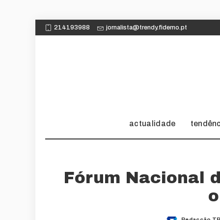
214193988
jornalista@trendy.fidemo.pt
actualidade
tendên
Fórum Nacional d
o
Redacção TR