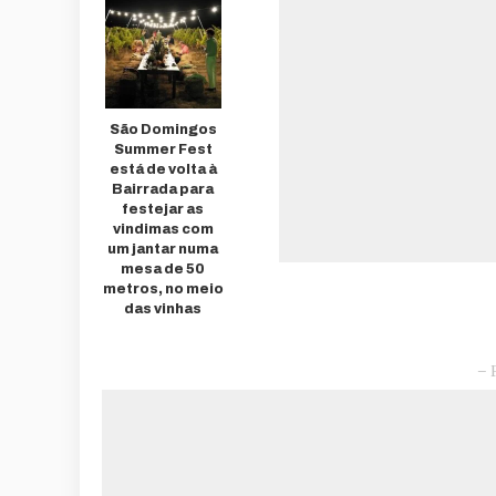
São Domingos
Summer Fest
está de volta à
Bairrada para
festejar as
vindimas com
um jantar numa
mesa de 50
metros, no meio
das vinhas
– 