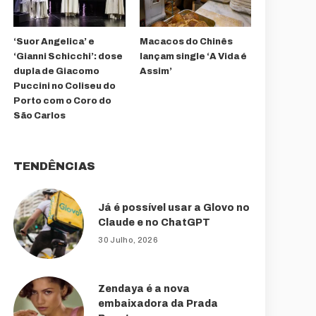
‘Suor Angelica’ e
Macacos do Chinês
‘Gianni Schicchi’: dose
lançam single ‘A Vida é
dupla de Giacomo
Assim’
Puccini no Coliseu do
Porto com o Coro do
São Carlos
TENDÊNCIAS
Já é possível usar a Glovo no
Claude e no ChatGPT
30 Julho, 2026
Zendaya é a nova
embaixadora da Prada