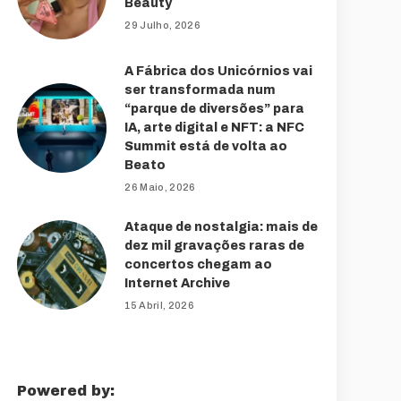
Beauty
29 Julho, 2026
A Fábrica dos Unicórnios vai
ser transformada num
“parque de diversões” para
IA, arte digital e NFT: a NFC
Summit está de volta ao
Beato
26 Maio, 2026
Ataque de nostalgia: mais de
dez mil gravações raras de
concertos chegam ao
Internet Archive
15 Abril, 2026
Powered by: