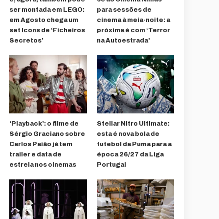
ser montada em LEGO:
para sessões de
em Agosto chega um
cinema à meia-noite: a
set Icons de ‘Ficheiros
próxima é com ‘Terror
Secretos’
na Autoestrada’
‘Playback’: o filme de
Stellar Nitro Ultimate:
Sérgio Graciano sobre
esta é nova bola de
Carlos Paião já tem
futebol da Puma para a
trailer e data de
época 26/27 da Liga
estreia nos cinemas
Portugal