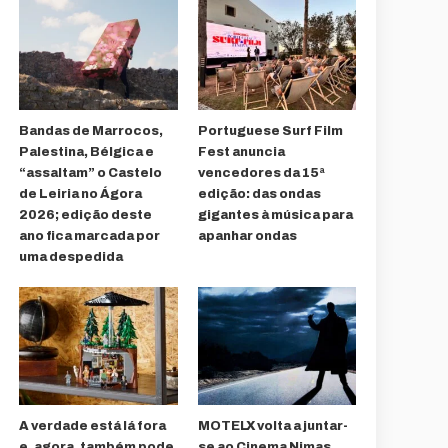
Bandas de Marrocos,
Portuguese Surf Film
Palestina, Bélgica e
Fest anuncia
“assaltam” o Castelo
vencedores da 15ª
de Leiria no Ágora
edição: das ondas
2026; edição deste
gigantes à música para
ano fica marcada por
apanhar ondas
uma despedida
A verdade está lá fora
MOTELX volta a juntar-
e, agora, também pode
se ao Cinema Nimas