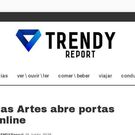
cias
ver \ ouvir \ ler
comer \ beber
viajar
condu
as Artes abre portas
nline
ENDY Report
16 Junho, 2026