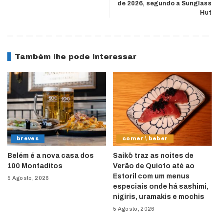
de 2026, segundo a Sunglass
Hut
Também lhe pode interessar
breves
comer \ beber
Belém é a nova casa dos
Saikō traz as noites de
100 Montaditos
Verão de Quioto até ao
Estoril com um menus
5 Agosto, 2026
especiais onde há sashimi,
nigiris, uramakis e mochis
5 Agosto, 2026