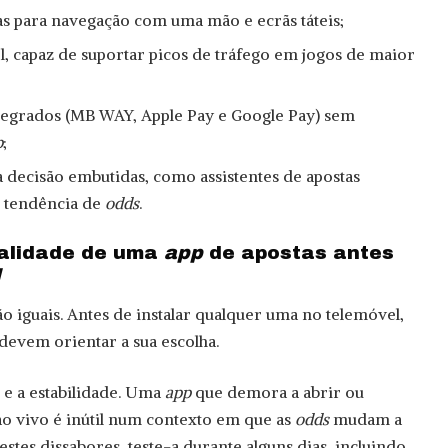
s para navegação com uma mão e ecrãs táteis;
l, capaz de suportar picos de tráfego em jogos de maior
egrados (MB WAY, Apple Pay e Google Pay) sem
p
;
 decisão embutidas, como assistentes de apostas
e tendência de
odds
.
ualidade de uma
app
de apostas antes
d
o iguais. Antes de instalar qualquer uma no telemóvel,
 devem orientar a sua escolha.
 e a estabilidade. Uma
app
que demora a abrir ou
o vivo é inútil num contexto em que as
odds
mudam a
estes dissabores, teste-a durante alguns dias, incluindo