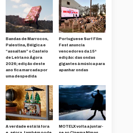
Bandas de Marrocos,
Portuguese Surf Film
Palestina, Bélgica e
Fest anuncia
“assaltam” o Castelo
vencedores da 15ª
de Leiria no Ágora
edição: das ondas
2026; edição deste
gigantes à música para
ano fica marcada por
apanhar ondas
uma despedida
A verdade está lá fora
MOTELX volta a juntar-
e, agora, também pode
se ao Cinema Nimas