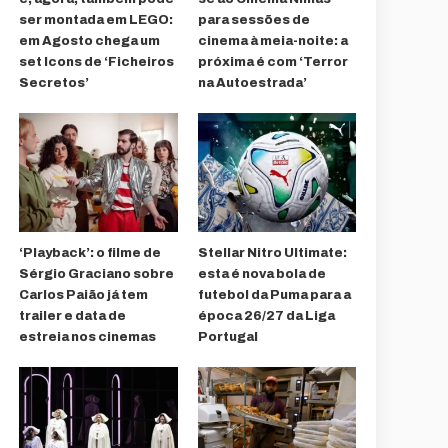
ser montada em LEGO:
para sessões de
em Agosto chega um
cinema à meia-noite: a
set Icons de ‘Ficheiros
próxima é com ‘Terror
Secretos’
na Autoestrada’
‘Playback’: o filme de
Stellar Nitro Ultimate:
Sérgio Graciano sobre
esta é nova bola de
Carlos Paião já tem
futebol da Puma para a
trailer e data de
época 26/27 da Liga
estreia nos cinemas
Portugal