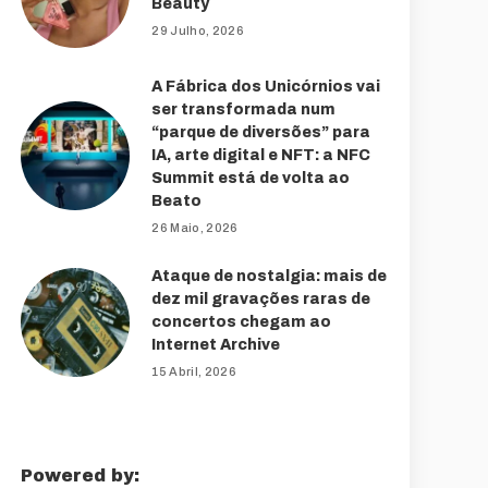
Beauty
29 Julho, 2026
A Fábrica dos Unicórnios vai
ser transformada num
“parque de diversões” para
IA, arte digital e NFT: a NFC
Summit está de volta ao
Beato
26 Maio, 2026
Ataque de nostalgia: mais de
dez mil gravações raras de
concertos chegam ao
Internet Archive
15 Abril, 2026
Powered by: