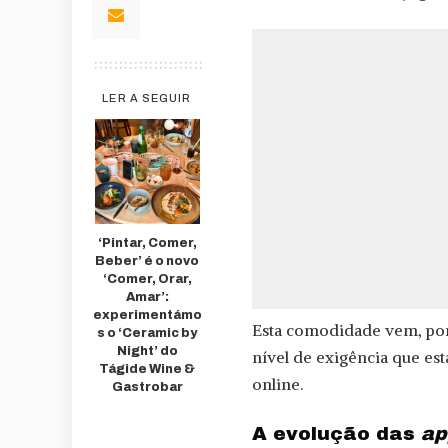
LER A SEGUIR
‘Pintar, Comer,
Beber’ é o novo
‘Comer, Orar,
Amar’:
experimentámo
Esta comodidade vem, po
s o ‘Ceramic by
Night’ do
nível de exigência que es
Tágide Wine &
online.
Gastrobar
A evolução das
ap