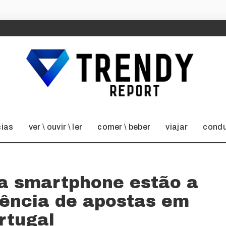
cias
ver \ ouvir \ ler
comer \ beber
viajar
condu
a smartphone estão a
riência de apostas em
rtugal