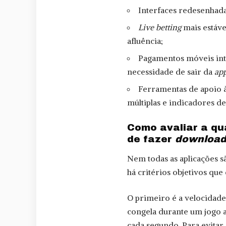
Interfaces redesenhada
Live betting
mais estáve
afluência;
Pagamentos móveis int
necessidade de sair da
ap
Ferramentas de apoio à
múltiplas e indicadores d
Como avaliar a q
de fazer
downloa
Nem todas as aplicações sã
há critérios objetivos que
O primeiro é a velocidade
congela durante um jogo a
cada segundo. Para evitar 