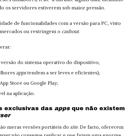
do os servidores estiverem sob maior pressão.
ridade de funcionalidades com a versão para PC, visto
 mercados ou restringem o
cashout
.
erar:
versão do sistema operativo do dispositivo;
elhores
apps
tendem a ser leves e eficientes);
 App Store ou Google Play;
el na aplicação.
s exclusivas das
apps
que não existem
ser
 são meras versões portáteis do
site
. De facto, oferecem
wser
não consegue replicar e que fazem uma enorme