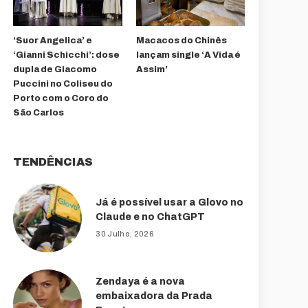
‘Suor Angelica’ e
Macacos do Chinês
‘Gianni Schicchi’: dose
lançam single ‘A Vida é
dupla de Giacomo
Assim’
Puccini no Coliseu do
Porto com o Coro do
São Carlos
TENDÊNCIAS
Já é possível usar a Glovo no
Claude e no ChatGPT
30 Julho, 2026
Zendaya é a nova
embaixadora da Prada