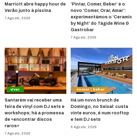
Marriott abre happy hour de
‘Pintar, Comer, Beber’ é o
Verão junto à piscina
novo ‘Comer, Orar, Amar’:
experimentámos o ‘Ceramic
7 Agosto, 2026
by Night’ do Tágide Wine &
Gastrobar
7 Agosto, 2026
viver
comer \ beber
Santarém vai receber uma
Há um novo brunch de
feira de vinyl com DJ sets e
Domingo, no Seixal: custa
workshops; há a promessa
vinte euros, é num rooftop
de «encontrar discos
e tem DJ sets
raros»
6 Agosto, 2026
7 Agosto, 2026