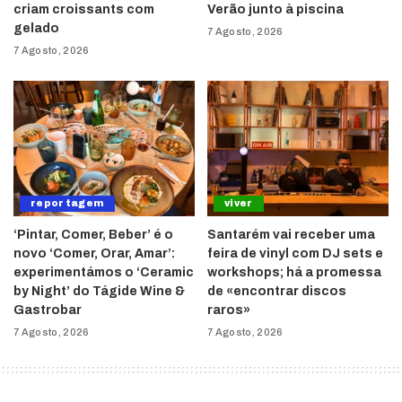
criam croissants com
Verão junto à piscina
gelado
7 Agosto, 2026
7 Agosto, 2026
reportagem
viver
‘Pintar, Comer, Beber’ é o
Santarém vai receber uma
novo ‘Comer, Orar, Amar’:
feira de vinyl com DJ sets e
experimentámos o ‘Ceramic
workshops; há a promessa
by Night’ do Tágide Wine &
de «encontrar discos
Gastrobar
raros»
7 Agosto, 2026
7 Agosto, 2026